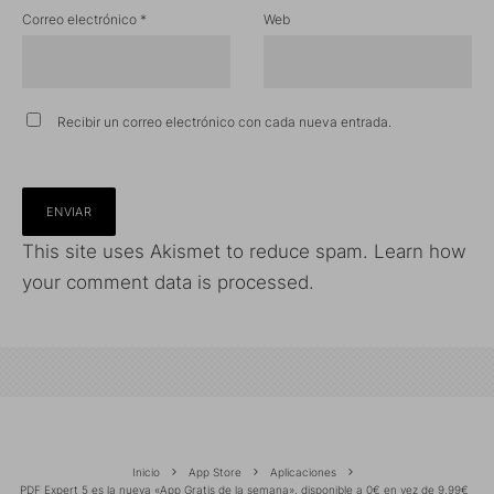
Correo electrónico
*
Web
Recibir un correo electrónico con cada nueva entrada.
This site uses Akismet to reduce spam.
Learn how
your comment data is processed.
Inicio
App Store
Aplicaciones
PDF Expert 5 es la nueva «App Gratis de la semana», disponible a 0€ en vez de 9,99€