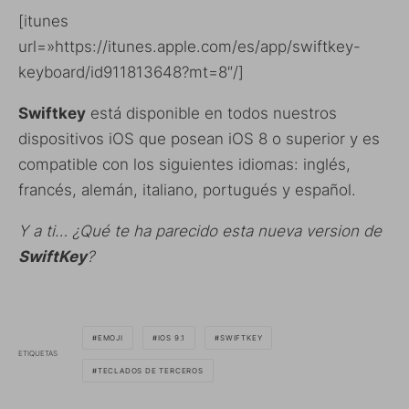
[itunes
url=»https://itunes.apple.com/es/app/swiftkey-
keyboard/id911813648?mt=8″/]
Swiftkey
está disponible en todos nuestros
dispositivos iOS que posean iOS 8 o superior y es
compatible con los siguientes idiomas: inglés,
francés, alemán, italiano, portugués y español.
Y a ti… ¿Qué te ha parecido esta nueva version de
SwiftKey
?
EMOJI
IOS 9.1
SWIFTKEY
ETIQUETAS
TECLADOS DE TERCEROS