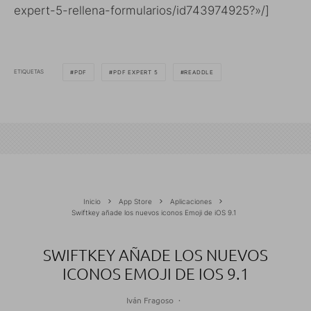
expert-5-rellena-formularios/id743974925?»/]
ETIQUETAS
PDF
PDF EXPERT 5
READDLE
Inicio
App Store
Aplicaciones
Swiftkey añade los nuevos iconos Emoji de iOS 9.1
SWIFTKEY AÑADE LOS NUEVOS
ICONOS EMOJI DE IOS 9.1
Iván Fragoso
·