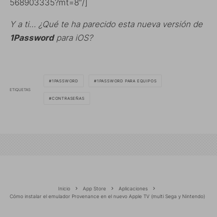
568903335?mt=8″/]
Y a ti… ¿Qué te ha parecido esta nueva versión de
1Password
para iOS?
1PASSWORD
1PASSWORD PARA EQUIPOS
ETIQUETAS
CONTRASEÑAS
Inicio
App Store
Aplicaciones
Cómo instalar el emulador Provenance en el nuevo Apple TV (multi Sega y Nintendo)