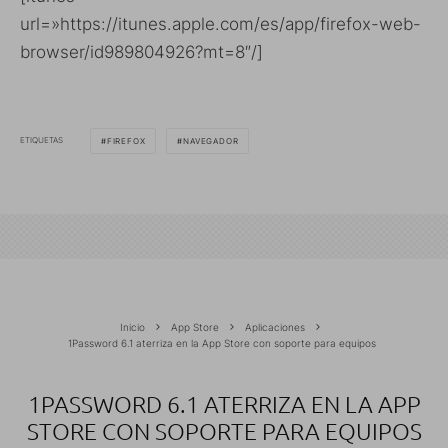
url=»https://itunes.apple.com/es/app/firefox-web-
browser/id989804926?mt=8″/]
ETIQUETAS
FIREFOX
NAVEGADOR
Inicio
App Store
Aplicaciones
1Password 6.1 aterriza en la App Store con soporte para equipos
1PASSWORD 6.1 ATERRIZA EN LA APP
STORE CON SOPORTE PARA EQUIPOS