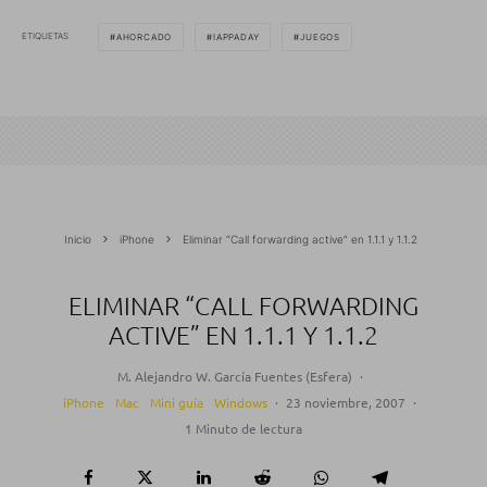
ETIQUETAS
AHORCADO
IAPPADAY
JUEGOS
Inicio
iPhone
Eliminar “Call forwarding active” en 1.1.1 y 1.1.2
ELIMINAR “CALL FORWARDING
ACTIVE” EN 1.1.1 Y 1.1.2
M. Alejandro W. García Fuentes (Esfera)
·
iPhone
Mac
Mini guía
Windows
·
23 noviembre, 2007
·
1 Minuto de lectura