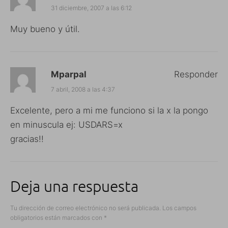
31 diciembre, 2007 a las 6:12
Muy bueno y útil.
Mparpal
Responder
7 abril, 2008 a las 4:37
Excelente, pero a mi me funciono si la x la pongo
en minuscula ej: USDARS=x
gracias!!
Deja una respuesta
Tu dirección de correo electrónico no será publicada.
Los campos
obligatorios están marcados con
*