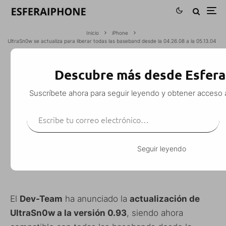
Inicio
iPhone
UltraSn0w se actualiza para liberar todas las baseband desde la 04.26.08 a la 05.13.04
ULTRASN0W SE ACTUALIZA PARA
Descubre más desde Esfer
LIBERAR TODAS LAS BASEBAND DESDE
Suscríbete ahora para seguir leyendo y obtener acceso 
LA 04.26.08 A LA 05.13.04
Escribe tu correo electrónico…
M. Alejandro W. García Fuentes (Esfera)
·
iPhone
iPhone 3G
iPhone 3G S
Noticias
·
21 junio, 2010
·
1 Minuto de lectura
Seguir leyendo
El
Dev-Team
ha anunciado la
actualización de
UltraSn0w a la versión 0.93
, siendo ahora