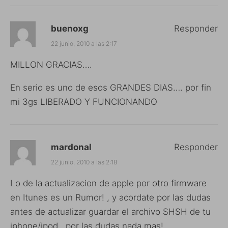
buenoxg
Responder
22 junio, 2010 a las 2:17
MILLON GRACIAS….
En serio es uno de esos GRANDES DIAS…. por fin
mi 3gs LIBERADO Y FUNCIONANDO
mardonal
Responder
22 junio, 2010 a las 2:18
Lo de la actualizacion de apple por otro firmware
en Itunes es un Rumor! , y acordate por las dudas
antes de actualizar guardar el archivo SHSH de tu
iphone/ipod , por las dudas nada mas!