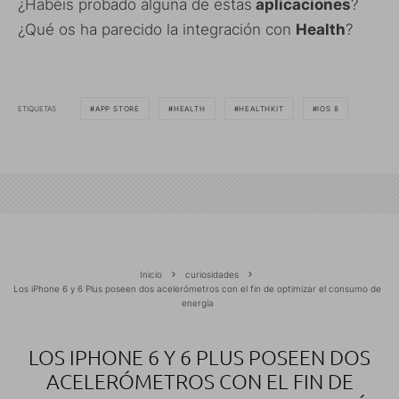
¿Habéis probado alguna de estas
aplicaciones
?
¿Qué os ha parecido la integración con
Health
?
ETIQUETAS
APP STORE
HEALTH
HEALTHKIT
IOS 8
Inicio
curiosidades
Los iPhone 6 y 6 Plus poseen dos acelerómetros con el fin de optimizar el consumo de
energía
LOS IPHONE 6 Y 6 PLUS POSEEN DOS
ACELERÓMETROS CON EL FIN DE