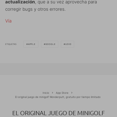
actualización
, que a su vez aprovecha para
corregir bugs y otros errores.
Vía
ETIQUETAS
APPLE
GOOGLE
UDID
Inicio
App Store
El original juego de minigolf Wonderputt, gratuito por tiempo limitado
EL ORIGINAL JUEGO DE MINIGOLF