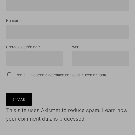
Nombre
*
Correo electrónico
*
Web
Recibir un correo electrónico con cada nueva entrada.
This site uses Akismet to reduce spam.
Learn how
your comment data is processed.