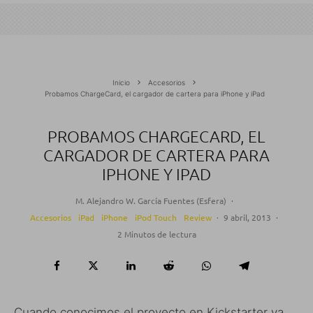
Inicio
Accesorios
Probamos ChargeCard, el cargador de cartera para iPhone y iPad
PROBAMOS CHARGECARD, EL
CARGADOR DE CARTERA PARA
IPHONE Y IPAD
M. Alejandro W. García Fuentes (Esfera)
·
Accesorios
iPad
iPhone
iPod Touch
Review
·
9 abril, 2013
·
2 Minutos de lectura
Cuando conocimos el proyecto en Kickstarter ya