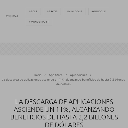
GOLF
GRATIS
MINI GOLF
MINIGOLF
ETIQUETAS
WONDERPUTT
Inicio
App Store
Aplicaciones
La descarga de aplicaciones asciende un 11%, alcanzando beneficios de hasta 2,2 billones
de dólares
LA DESCARGA DE APLICACIONES
ASCIENDE UN 11%, ALCANZANDO
BENEFICIOS DE HASTA 2,2 BILLONES
DE DÓLARES