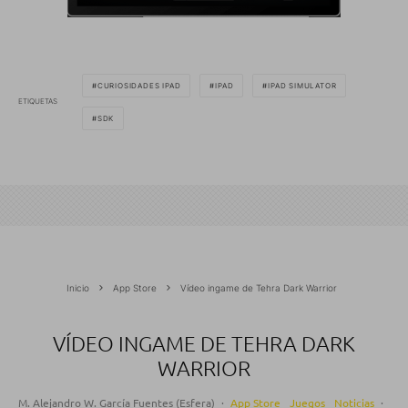
CURIOSIDADES IPAD
IPAD
IPAD SIMULATOR
ETIQUETAS
SDK
Inicio
App Store
Vídeo ingame de Tehra Dark Warrior
VÍDEO INGAME DE TEHRA DARK
WARRIOR
M. Alejandro W. García Fuentes (Esfera)
·
App Store
Juegos
Noticias
·