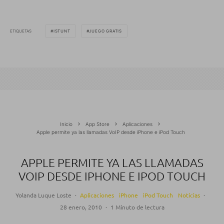
ETIQUETAS
ISTUNT
JUEGO GRATIS
Inicio
App Store
Aplicaciones
Apple permite ya las llamadas VoIP desde iPhone e iPod Touch
APPLE PERMITE YA LAS LLAMADAS
VOIP DESDE IPHONE E IPOD TOUCH
Yolanda Luque Loste
·
Aplicaciones
iPhone
iPod Touch
Noticias
·
28 enero, 2010
·
1 Minuto de lectura