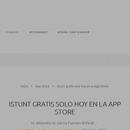
ETIQUETAS
STORMBASIC
TEHRA: DARK WARRIOR
Inicio
App Store
iStunt gratis solo hoy en la App Store
ISTUNT GRATIS SOLO HOY EN LA APP
STORE
M. Alejandro W. García Fuentes (Esfera)
·
App Store
Gratis
Juegos
Noticias
·
28 enero, 2010
·