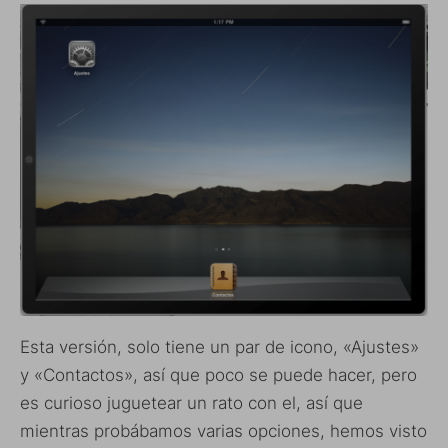
Esta versión, solo tiene un par de icono, «Ajustes»
y «Contactos», así que poco se puede hacer, pero
es curioso juguetear un rato con el, así que
mientras probábamos varias opciones, hemos visto