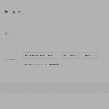
Imágenes
Via
ESTRATEGIA POR TURNOS
GLU GAMES
ROBOTS
ETIQUETAS
TRANSFORMERS G1: AWAKENING