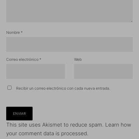
Nombre
*
Correo electrónico
*
Web
Recibir un correo electrónico con cada nueva entrada.
This site uses Akismet to reduce spam.
Learn how
your comment data is processed.