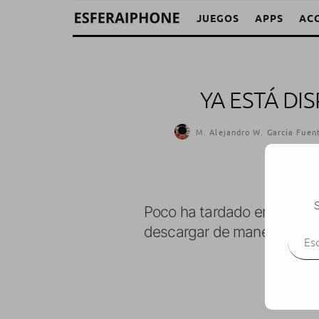
JUEGOS
APPS
AC
YA ESTÁ DI
M. Alejandro W. García Fuent
S
Poco ha tardado en estar di
Escr
descargar de manera gratui