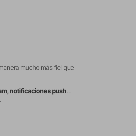
a manera mucho más fiel que
pam, notificaciones push
…
.