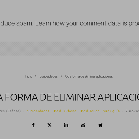
reduce spam.
Learn how your comment data is pro
Inicio
curiosidades
Otra forma de eliminar aplicaciones
 FORMA DE ELIMINAR APLICAC
tes (Esfera)
·
curiosidades
iPad
iPhone
iPod Touch
Mini guía
·
2 novi