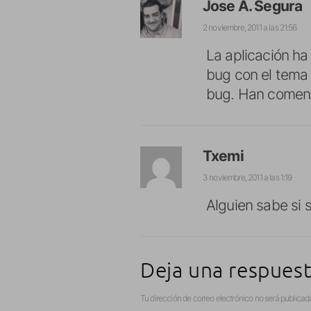
Jose A. Segura
2 noviembre, 2011 a las 21:56
La aplicación ha
bug con el tema 
bug. Han comenta
Txemi
3 noviembre, 2011 a las 1:19
Alguien sabe si s
Deja una respues
Tu dirección de correo electrónico no será publicad