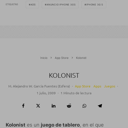
ETIQUETAS
ADS
ANUNCIO IPHONE 3GS
IPHONE 3G S
Inicio
App Store
Kolonist
KOLONIST
M. Alejandro W. García Fuentes (Esfera)
·
App Store
Apps
Juegos
·
1 julio, 2009
·
1 Minuto de lectura
Kolonist
es un
juego de tablero
, en el que