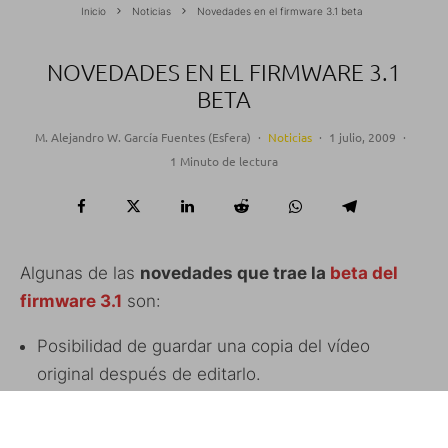
Inicio
Noticias
Novedades en el firmware 3.1 beta
NOVEDADES EN EL FIRMWARE 3.1
BETA
M. Alejandro W. García Fuentes (Esfera)
·
Noticias
·
1 julio, 2009
·
1 Minuto de lectura
Algunas de las
novedades que trae la
beta del
firmware 3.1
son:
Posibilidad de guardar una copia del vídeo
original después de editarlo.
El Voice-Control funciona a través de Bluetooth.
El iPhone vibra cuando organizamos los iconos