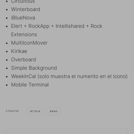
Circuitous
Winterboard
iBlueNova
Elert + RockApp + Intellishared + Rock
Extensions
MultiIconMover
Kirikae
Overboard
Simple Background
WeekInCal (solo muestra el numerito en el icono)
Mobile Terminal
ETIQUETAS
CYDIA
IPAD