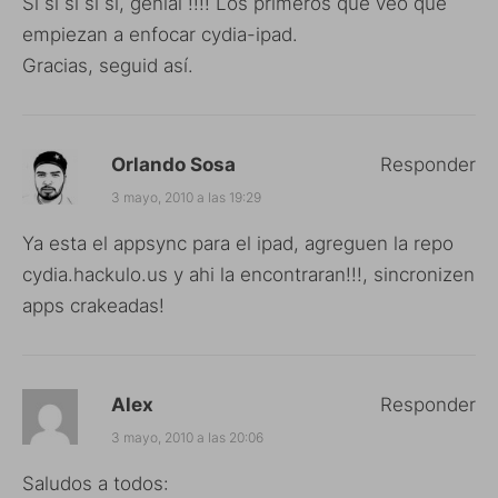
Si si si si si, genial !!!! Los primeros que veo que
empiezan a enfocar cydia-ipad.
Gracias, seguid así.
Orlando Sosa
Responder
3 mayo, 2010 a las 19:29
Ya esta el appsync para el ipad, agreguen la repo
cydia.hackulo.us y ahi la encontraran!!!, sincronizen
apps crakeadas!
Alex
Responder
3 mayo, 2010 a las 20:06
Saludos a todos: