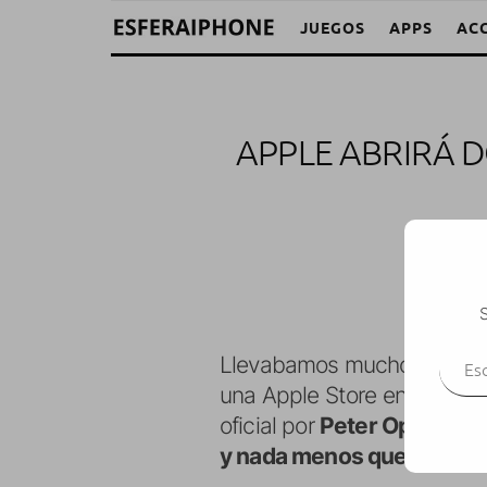
JUEGOS
APPS
AC
APPLE ABRIRÁ 
S
Escr
Llevabamos mucho tiempo e
una Apple Store en España
oficial por
Peter Oppenheim
y nada menos que dos tien