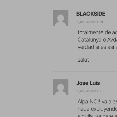
BLACKSIDE
21 julio, 2010 a las 17:18
totalmente de a
Catalunya o Avda
verdad si es asi
salut
Jose Luis
21 julio, 2010 a las 17:33
Alpa NO!! va a es
nada excluyendo
alquila, ya dare 