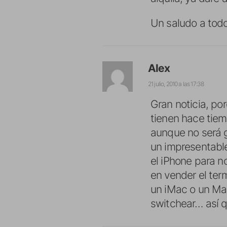
Un saludo a tod
Alex
21 julio, 2010 a las 17:38
Gran noticia, po
tienen hace tie
aunque no será g
un impresentable
el iPhone para n
en vender el ter
un iMac o un Mac
switchear… así 