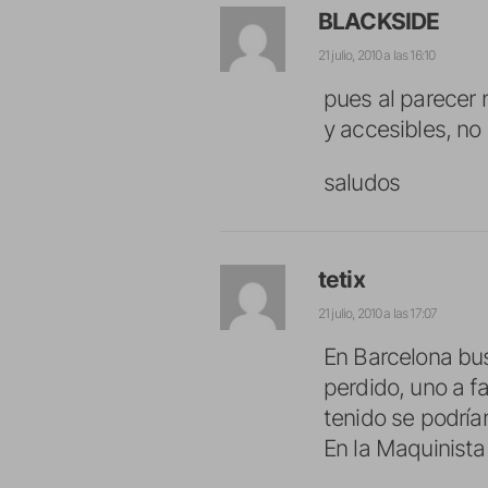
BLACKSIDE
21 julio, 2010 a las 16:10
pues al parecer 
y accesibles, no
saludos
tetix
21 julio, 2010 a las 17:07
En Barcelona bus
perdido, uno a fa
tenido se podrían
En la Maquinista