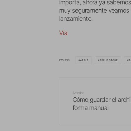
importa, ahora ya sabemos
muy seguramente veamos co
lanzamiento.
Vía
ETIQUETAS
APPLE
APPLE STORE
B
Anterior
Cómo guardar el arch
forma manual