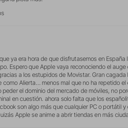
os
rque ya era hora de que disfrutasemos en España l
mpo. Espero que Apple vaya reconociendo el auge
racias a los estupidos de Movistar. Gran cagada 
 como Alierta… menos mal que no ha repetido el er
o peder el dominio del mercado de móviles, no porq
minal en cuestión. ahora solo falta que los españo
book son algo más que cualquier PC o portátil y
quizás Apple se anime a abrir tiendas en más ciu