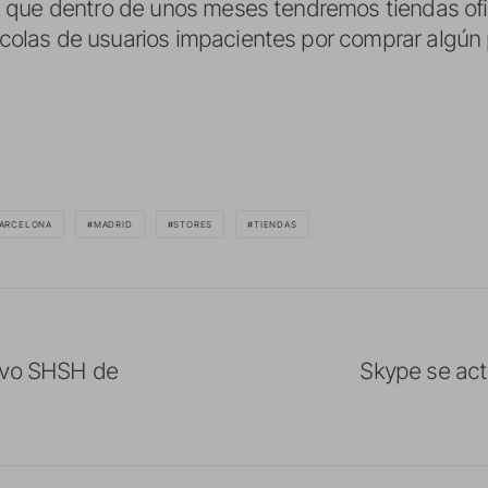
 que dentro de unos meses tendremos tiendas ofi
las de usuarios impacientes por comprar algún p
ARCELONA
MADRID
STORES
TIENDAS
ivo SHSH de
Skype se act