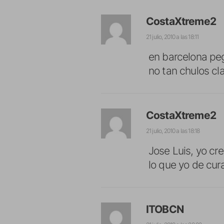
CostaXtreme2
21 julio, 2010 a las 18:11
en barcelona peg
no tan chulos cl
CostaXtreme2
21 julio, 2010 a las 18:18
Jose Luis, yo cr
lo que yo de cur
ITOBCN