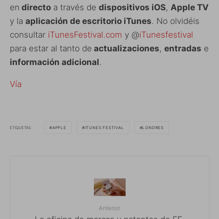
en
directo
a través de
dispositivos iOS
,
Apple TV
y la
aplicación de escritorio iTunes
. No olvidéis
consultar
iTunesFestival.com
y @
iTunesfestival
para estar al tanto de
actualizaciones
,
entradas
e
información adicional
.
Vía
ETIQUETAS
APPLE
ITUNES FESTIVAL
LONDRES
Anterior