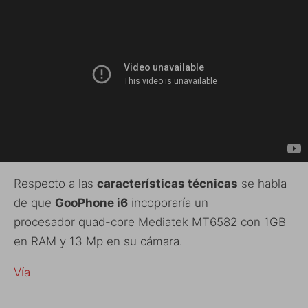
Respecto a las
características técnicas
se habla
de que
GooPhone i6
incoporaría un
procesador quad-core Mediatek MT6582 con 1GB
en RAM y 13 Mp en su cámara.
Vía