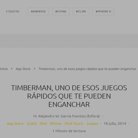
ETIQUETAS
ANDROID
CHINA
CLON
IPHONE 6
Inicio
App Store
Timberman, uno de esos juegos rápidos que te pueden enganchar
TIMBERMAN, UNO DE ESOS JUEGOS
RÁPIDOS QUE TE PUEDEN
ENGANCHAR
M. Alejandro W. García Fuentes (Esfera)
·
App Store
Gratis
iPad
iPhone
iPod Touch
Juegos
·
18 julio, 2014
·
1 Minuto de lectura