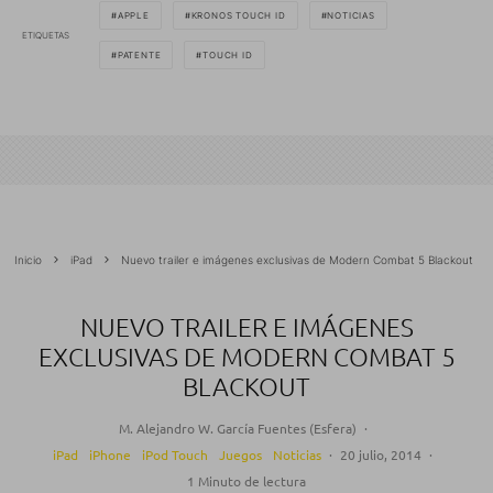
APPLE
KRONOS TOUCH ID
NOTICIAS
ETIQUETAS
PATENTE
TOUCH ID
Inicio
iPad
Nuevo trailer e imágenes exclusivas de Modern Combat 5 Blackout
NUEVO TRAILER E IMÁGENES
EXCLUSIVAS DE MODERN COMBAT 5
BLACKOUT
M. Alejandro W. García Fuentes (Esfera)
·
iPad
iPhone
iPod Touch
Juegos
Noticias
·
20 julio, 2014
·
1 Minuto de lectura