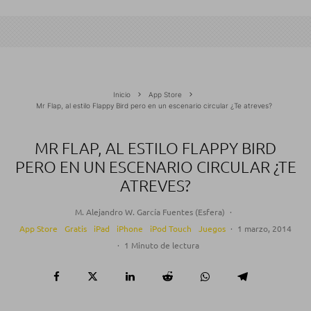
Inicio
App Store
Mr Flap, al estilo Flappy Bird pero en un escenario circular ¿Te atreves?
MR FLAP, AL ESTILO FLAPPY BIRD
PERO EN UN ESCENARIO CIRCULAR ¿TE
ATREVES?
M. Alejandro W. García Fuentes (Esfera)
·
App Store
Gratis
iPad
iPhone
iPod Touch
Juegos
·
1 marzo, 2014
·
1 Minuto de lectura