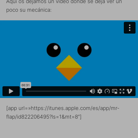
Aquí os dejamos un vídeo donde se deja ver un
poco su mecánica:
[app url=»https://itunes.apple.com/es/app/mr-
flap/id822206495?ls=1&mt=8″]