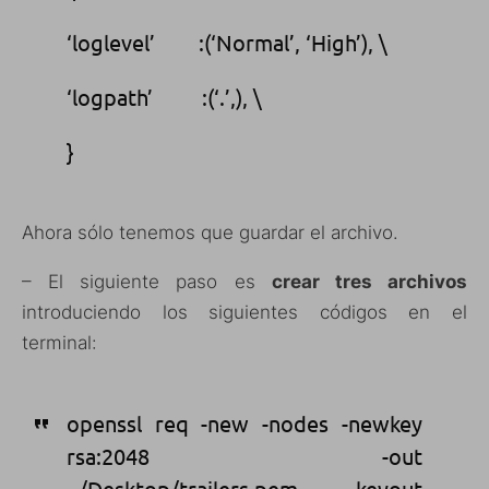
‘loglevel’ :(‘Normal’, ‘High’), \
‘logpath’ :(‘.’,), \
}
Ahora sólo tenemos que guardar el archivo.
– El siguiente paso es
crear tres archivos
introduciendo los siguientes códigos en el
terminal:
openssl req -new -nodes -newkey
rsa:2048 -out
~/Desktop/trailers.pem -keyout