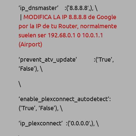
‘ip_dnsmaster’ :(’8.8.8.8′,), \
|
MODIFICA LA IP 8.8.8.8 de Google
por la IP de tu Router, normalmente
suelen ser 192.68.0.1 0 10.0.1.1
(Airport)
‘prevent_atv_update’ :(‘True’,
‘False’), \
\
‘enable_plexconnect_autodetect’:
(‘True’, ‘False’), \
‘ip_plexconnect’ :(’0.0.0.0′,), \