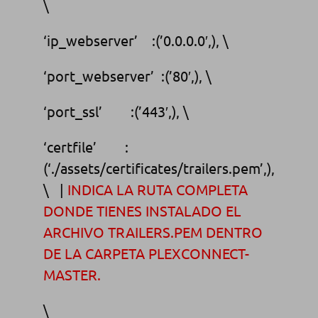
\
‘ip_webserver’ :(’0.0.0.0′,), \
‘port_webserver’ :(’80′,), \
‘port_ssl’ :(’443′,), \
‘certfile’ :
(‘./assets/certificates/trailers.pem’,),
\ |
INDICA LA RUTA COMPLETA
DONDE TIENES INSTALADO EL
ARCHIVO TRAILERS.PEM DENTRO
DE LA CARPETA PLEXCONNECT-
MASTER.
\