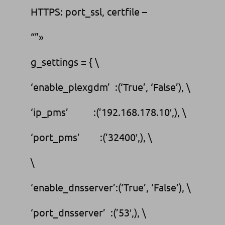
HTTPS: port_ssl, certfile –
“”»
g_settings = { \
‘enable_plexgdm’ :(‘True’, ‘False’), \
‘ip_pms’ :(’192.168.178.10′,), \
‘port_pms’ :(’32400′,), \
\
‘enable_dnsserver’:(‘True’, ‘False’), \
‘port_dnsserver’ :(’53′,), \