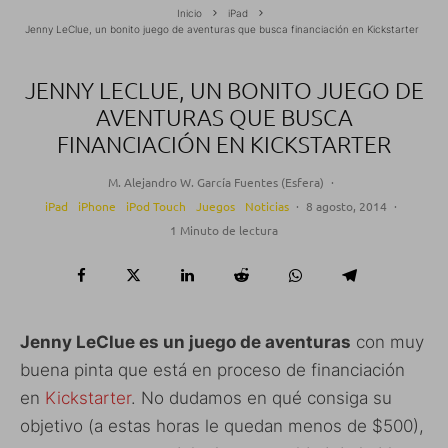
Inicio
iPad
Jenny LeClue, un bonito juego de aventuras que busca financiación en Kickstarter
JENNY LECLUE, UN BONITO JUEGO DE
AVENTURAS QUE BUSCA
FINANCIACIÓN EN KICKSTARTER
M. Alejandro W. García Fuentes (Esfera)
·
iPad
iPhone
iPod Touch
Juegos
Noticias
·
8 agosto, 2014
·
1 Minuto de lectura
Jenny LeClue es un juego de aventuras
con muy
buena pinta que está en proceso de financiación
en
Kickstarter
. No dudamos en qué consiga su
objetivo (a estas horas le quedan menos de $500),