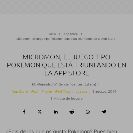
Inicio
App Store
Micromon, el juego tipo Pokemon que está triunfando en la App Store
MICROMON, EL JUEGO TIPO
POKEMON QUE ESTÁ TRIUNFANDO EN
LA APP STORE
M. Alejandro W. García Fuentes (Esfera)
·
App Store
iPad
iPhone
iPod Touch
Juegos
·
8 agosto, 2014
·
1 Minuto de lectura
¿Sois de los que os gusta Pokemon? Pues bien,