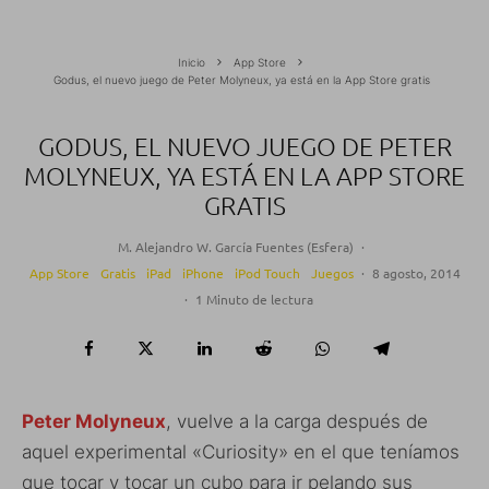
Inicio
App Store
Godus, el nuevo juego de Peter Molyneux, ya está en la App Store gratis
GODUS, EL NUEVO JUEGO DE PETER
MOLYNEUX, YA ESTÁ EN LA APP STORE
GRATIS
M. Alejandro W. García Fuentes (Esfera)
·
App Store
Gratis
iPad
iPhone
iPod Touch
Juegos
·
8 agosto, 2014
·
1 Minuto de lectura
Peter Molyneux
, vuelve a la carga después de
aquel experimental «Curiosity» en el que teníamos
que tocar y tocar un cubo para ir pelando sus