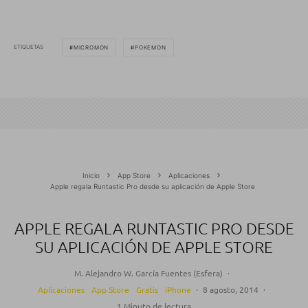
ETIQUETAS
MICROMON
POKEMON
Inicio
App Store
Aplicaciones
Apple regala Runtastic Pro desde su aplicación de Apple Store
APPLE REGALA RUNTASTIC PRO DESDE
SU APLICACIÓN DE APPLE STORE
M. Alejandro W. García Fuentes (Esfera)
·
Aplicaciones
App Store
Gratis
iPhone
·
8 agosto, 2014
·
1 Minuto de lectura