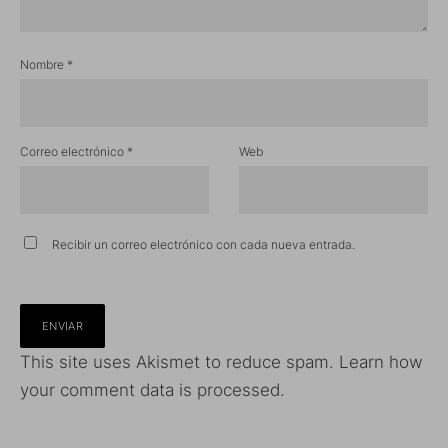
Nombre
*
Correo electrónico
*
Web
Recibir un correo electrónico con cada nueva entrada.
This site uses Akismet to reduce spam.
Learn how
your comment data is processed.