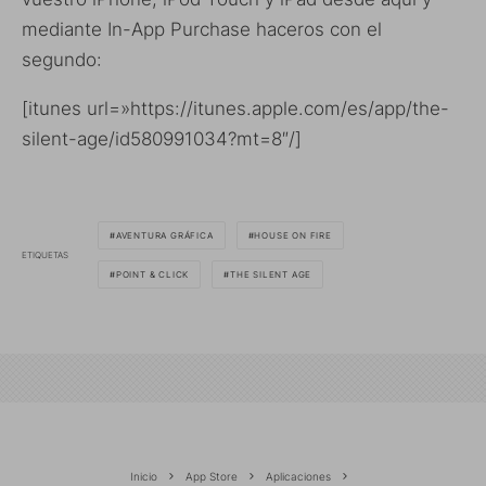
mediante In-App Purchase haceros con el
segundo:
[itunes url=»https://itunes.apple.com/es/app/the-
silent-age/id580991034?mt=8″/]
AVENTURA GRÁFICA
HOUSE ON FIRE
ETIQUETAS
POINT & CLICK
THE SILENT AGE
Inicio
App Store
Aplicaciones