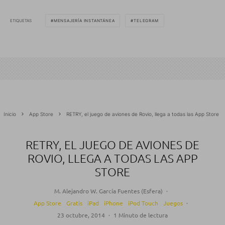
ETIQUETAS
MENSAJERÍA INSTANTÁNEA
TELEGRAM
Inicio
App Store
RETRY, el juego de aviones de Rovio, llega a todas las App Store
RETRY, EL JUEGO DE AVIONES DE
ROVIO, LLEGA A TODAS LAS APP
STORE
M. Alejandro W. García Fuentes (Esfera)
·
App Store
Gratis
iPad
iPhone
iPod Touch
Juegos
·
23 octubre, 2014
·
1 Minuto de lectura