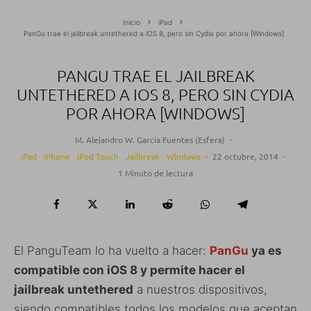
Inicio
iPad
PanGu trae el jailbreak untethered a iOS 8, pero sin Cydia por ahora [Windows]
PANGU TRAE EL JAILBREAK
UNTETHERED A IOS 8, PERO SIN CYDIA
POR AHORA [WINDOWS]
M. Alejandro W. García Fuentes (Esfera)
·
iPad
iPhone
iPod Touch
Jailbreak
Windows
·
22 octubre, 2014
·
1 Minuto de lectura
El PanguTeam lo ha vuelto a hacer:
PanGu
ya es
compatible con iOS 8 y permite hacer el
jailbreak untethered
a nuestros dispositivos,
siendo compatibles todos los modelos que aceptan