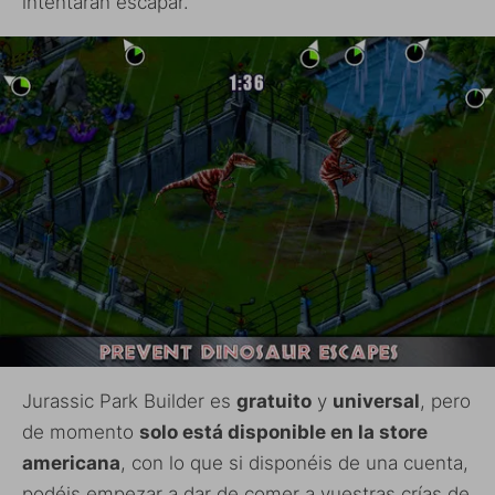
intentarán escapar.
Jurassic Park Builder es
gratuito
y
universal
, pero
de momento
solo está disponible en la store
americana
, con lo que si disponéis de una cuenta,
podéis empezar a dar de comer a vuestras crías de