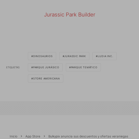
Jurassic Park Builder
DINOSAURIOS
JURASSIC PARK
LUDIA INC.
ETIQUETAS
PARQUE JURÁSICO
PARQUE TEMÁTICO
STORE AMERICANA
Inicio
App Store
Bulkypix anuncia sus descuentos y ofertas veraniegas