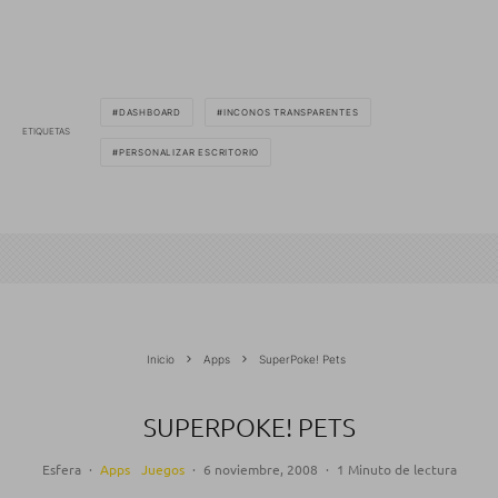
DASHBOARD
INCONOS TRANSPARENTES
ETIQUETAS
PERSONALIZAR ESCRITORIO
Inicio
Apps
SuperPoke! Pets
SUPERPOKE! PETS
Esfera
·
Apps
Juegos
·
6 noviembre, 2008
·
1 Minuto de lectura