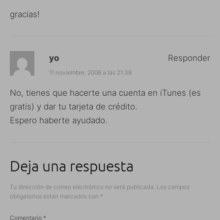
gracias!
yo
Responder
11 noviembre, 2008 a las 21:38
No, tienes que hacerte una cuenta en iTunes (es
gratis) y dar tu tarjeta de crédito.
Espero haberte ayudado.
Deja una respuesta
Tu dirección de correo electrónico no será publicada.
Los campos
obligatorios están marcados con
*
Comentario
*