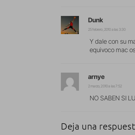
Dunk
25 febrero, 2010 a las 3:30
Y dale con su ma
equivoco mac os 
arnye
2 marzo, 2010 a las 7:52
NO SABEN SI L
Deja una respues