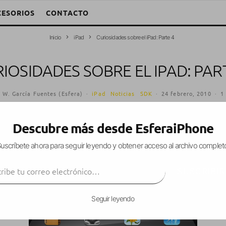
CESORIOS
CONTACTO
Inicio
iPad
Curiosidades sobre el iPad: Parte 4
IOSIDADES SOBRE EL IPAD: PAR
 W. García Fuentes (Esfera)
·
iPad
Noticias
SDK
·
24 febrero, 2010
·
1
Descubre más desde EsferaiPhone
uscríbete ahora para seguir leyendo y obtener acceso al archivo complet
beta del SDK 3.2
, os traemos una nueva ronda d
ibe tu correo electrónico…
ulator.
SUSCRIBIR
Seguir leyendo