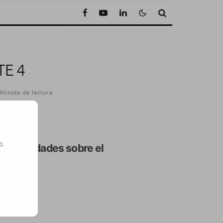
TE 4
 Minuto de lectura
o.
e
curiosidades sobre el
SE