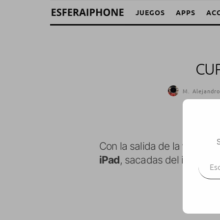
JUEGOS
APPS
AC
CUR
M. Alejandro
S
Con la salida de la
tercera 
Escr
iPad
, sacadas del iPad Sim