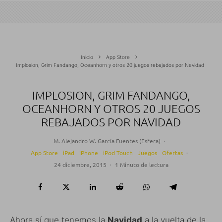
Inicio
App Store
Implosion, Grim Fandango, Oceanhorn y otros 20 juegos rebajados por Navidad
IMPLOSION, GRIM FANDANGO,
OCEANHORN Y OTROS 20 JUEGOS
REBAJADOS POR NAVIDAD
M. Alejandro W. García Fuentes (Esfera)
·
App Store
iPad
iPhone
iPod Touch
Juegos
Ofertas
·
24 diciembre, 2015
·
1 Minuto de lectura
Ahora sí que tenemos la
Navidad
a la vuelta de la