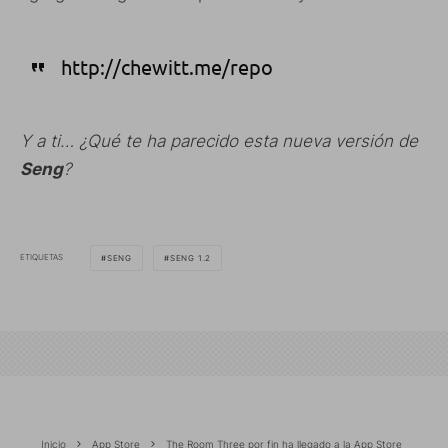
http://chewitt.me/repo
Y a ti… ¿Qué te ha parecido esta nueva versión de
Seng
?
ETIQUETAS
SENG
SENG 1.2
Inicio
App Store
The Room Three por fin ha llegado a la App Store