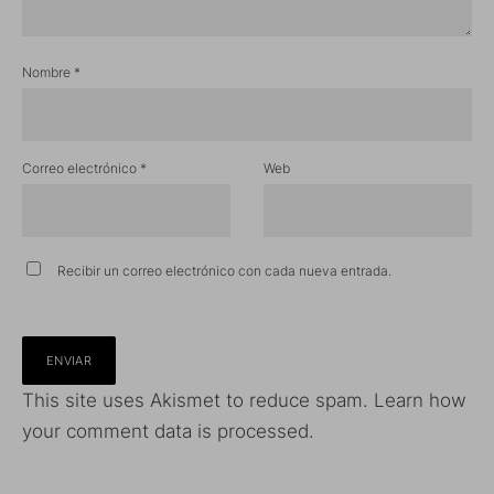
Nombre
*
Correo electrónico
*
Web
Recibir un correo electrónico con cada nueva entrada.
This site uses Akismet to reduce spam.
Learn how
your comment data is processed.