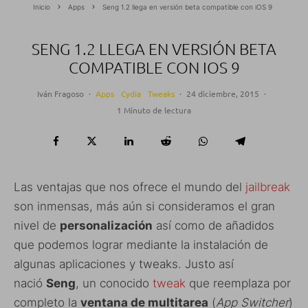
Inicio
Apps
Seng 1.2 llega en versión beta compatible con iOS 9
SENG 1.2 LLEGA EN VERSIÓN BETA
COMPATIBLE CON IOS 9
Iván Fragoso
·
Apps
Cydia
Tweaks
·
24 diciembre, 2015
·
1 Minuto de lectura
Las ventajas que nos ofrece el mundo del
jailbreak
son inmensas, más aún si consideramos el gran
nivel de
personalización
así como de añadidos
que podemos lograr mediante la instalación de
algunas aplicaciones y tweaks. Justo así
nació
Seng
, un conocido
tweak
que reemplaza por
completo la
ventana de multitarea
(
App Switcher
)