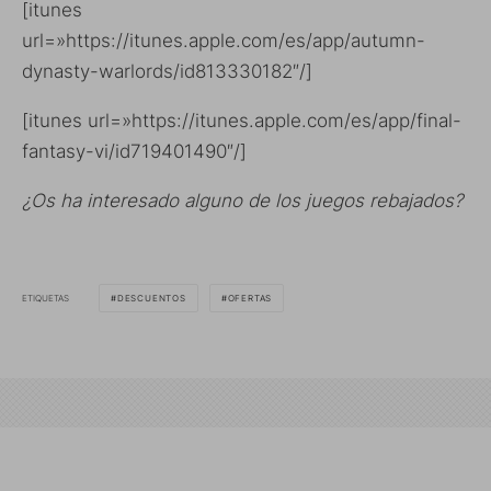
[itunes
url=»https://itunes.apple.com/es/app/autumn-
dynasty-warlords/id813330182″/]
[itunes url=»https://itunes.apple.com/es/app/final-
fantasy-vi/id719401490″/]
¿Os ha interesado alguno de los juegos rebajados?
ETIQUETAS
DESCUENTOS
OFERTAS