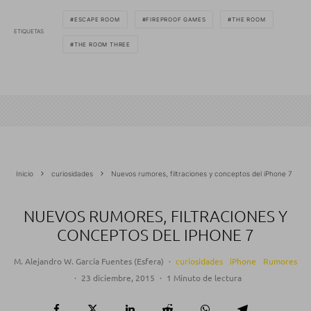
ESCAPE ROOM
FIREPROOF GAMES
THE ROOM
ETIQUETAS
THE ROOM THREE
Inicio
curiosidades
Nuevos rumores, filtraciones y conceptos del iPhone 7
NUEVOS RUMORES, FILTRACIONES Y
CONCEPTOS DEL IPHONE 7
M. Alejandro W. García Fuentes (Esfera)
·
curiosidades
iPhone
Rumores
·
23 diciembre, 2015
·
1 Minuto de lectura