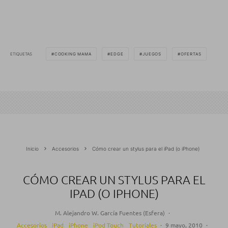
ETIQUETAS
COOKING MAMA
EDGE
JUEGOS
OFERTAS
Inicio
Accesorios
Cómo crear un stylus para el iPad (o iPhone)
CÓMO CREAR UN STYLUS PARA EL
IPAD (O IPHONE)
M. Alejandro W. García Fuentes (Esfera)
·
Accesorios
iPad
iPhone
iPod Touch
Tutoriales
·
9 mayo, 2010
·