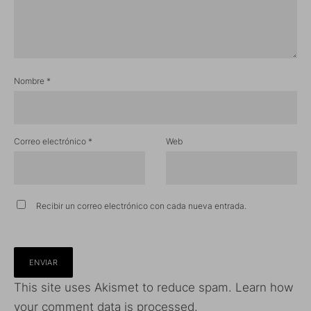
Nombre
*
Correo electrónico
*
Web
Recibir un correo electrónico con cada nueva entrada.
This site uses Akismet to reduce spam.
Learn how
your comment data is processed.