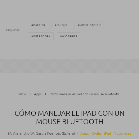
CARRIER
IPHONE
MODIFICACIÓN
ETIQUETAS
OPERADORA
WICARRIER
Inicio
Apps
Cómo manejar el iPad con un mouse bluetooth
CÓMO MANEJAR EL IPAD CON UN
MOUSE BLUETOOTH
M. Alejandro W. García Fuentes (Esfera)
·
Apps
Cydia
iPad
Tutoriales