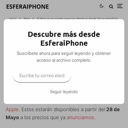
Inicio
iPad
El iPad ya se puede reservar desde la Apple Store española
Descubre más desde
EL IPAD YA SE PUEDE RESERVAR DESDE
EsferaiPhone
LA APPLE STORE ESPAÑOLA
Suscríbete ahora para seguir leyendo y obtener
M. Alejandro W. García Fuentes (Esfera)
·
iPad
Noticias
·
10 mayo, 2010
acceso al archivo completo.
·
1 Minuto de lectura
Escribe tu correo electrónico…
SUSCRIBIRSE
Seguir leyendo
Desde hace pocos mintuos
ya es posible reservar
los
iPad
‘s en Europa
, a través de la
página de
Apple
. Estos estarán disponibles a partir del
28 de
Mayo
a los precios que ya
anunciamos
.