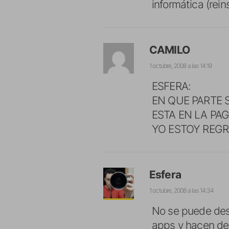
informática (reins
CAMILO
1 octubre, 2008 a las 14:19
ESFERA:
EN QUE PARTE 
ESTA EN LA PA
YO ESTOY REG
Esfera
1 octubre, 2008 a las 14:34
No se puede desc
apps y hacen de