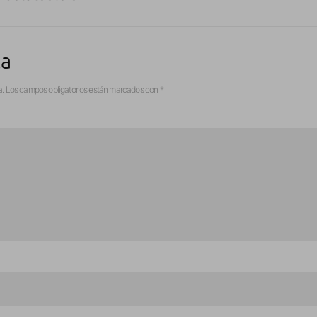
ta
a.
Los campos obligatorios están marcados con
*