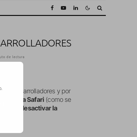
DESARROLLADORES
uto de lectura
o.
a los desarrolladores y por
eño para Safari
(como se
SE
tivar y desactivar la