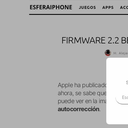
JUEGOS
APPS
AC
FIRMWARE 2.2 B
M. Aleja
S
Apple ha publicado la
Beta
Escr
ahora, se sabe que alguna
puede ver en la imágen),
no
autocorrección
.