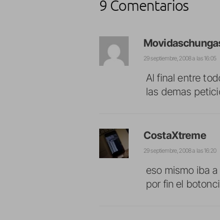
9 Comentarios
Movidaschunga
29 septiembre, 2008 a las 16:05
Al final entre t
las demas petici
CostaXtreme
29 septiembre, 2008 a las 16:20
eso mismo iba a 
por fin el botonc