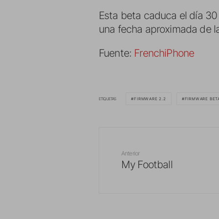
Esta beta caduca el día
30
una fecha aproximada de la 
Fuente:
FrenchiPhone
ETIQUETAS
FIRMWARE 2.2
FIRMWARE BET
Anterior
My Football