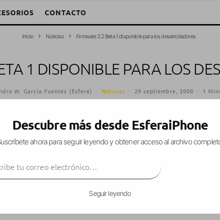
CESORIOS
CONTACTO
Inicio
Noticias
Firmware 2.2 Beta 1 disponible para los desarrolladores
ETA 1 DISPONIBLE PARA LOS 
ndro W. García Fuentes (Esfera)
·
Noticias
·
29 septiembre, 2008
·
1 Min
Descubre más desde EsferaiPhone
uscríbete ahora para seguir leyendo y obtener acceso al archivo complet
 1 del firmware 2.2
. Esta beta está disponible par
ibe tu correo electrónico…
s de las novedades que trae son un
cambio de dis
SUSCRIBIR
tificaciones push para los mails
y
botón para ac
Seguir leyendo