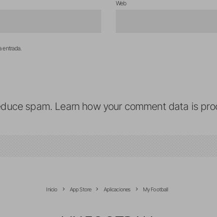
Web
a entrada.
reduce spam.
Learn how your comment data is pro
Inicio
App Store
Aplicaciones
My Football