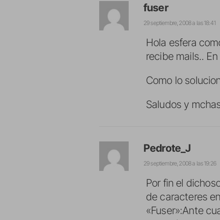
fuser
29 septiembre, 2008 a las 18:41
Hola esfera como
recibe mails.. En
Como lo solucio
Saludos y mchas 
Pedrote_J
29 septiembre, 2008 a las 19:26
Por fin el dicho
de caracteres en
«Fuser»:Ante cual