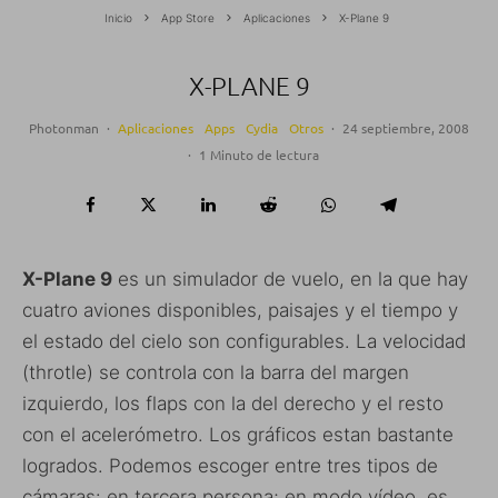
Inicio
App Store
Aplicaciones
X-Plane 9
X-PLANE 9
Photonman
·
Aplicaciones
Apps
Cydia
Otros
·
24 septiembre, 2008
·
1 Minuto de lectura
X-Plane 9
es un simulador de vuelo, en la que hay
cuatro aviones disponibles, paisajes y el tiempo y
el estado del cielo son configurables. La velocidad
(throtle) se controla con la barra del margen
izquierdo, los flaps con la del derecho y el resto
con el acelerómetro. Los gráficos estan bastante
logrados. Podemos escoger entre tres tipos de
cámaras: en tercera persona; en modo vídeo, es