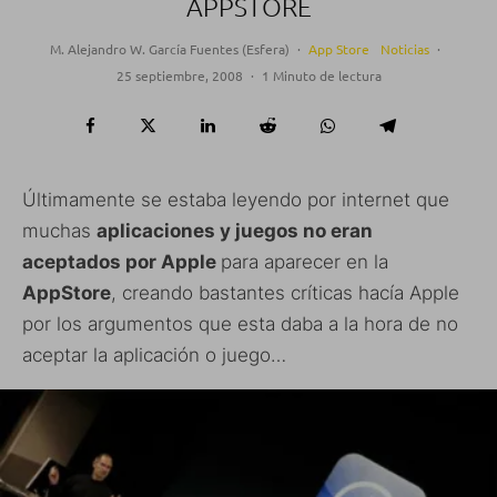
APPSTORE
M. Alejandro W. García Fuentes (Esfera)
·
App Store
Noticias
·
25 septiembre, 2008
·
1 Minuto de lectura
Últimamente se estaba leyendo por internet que
muchas
aplicaciones y juegos no eran
aceptados por Apple
para aparecer en la
AppStore
, creando bastantes críticas hacía Apple
por los argumentos que esta daba a la hora de no
aceptar la aplicación o juego…