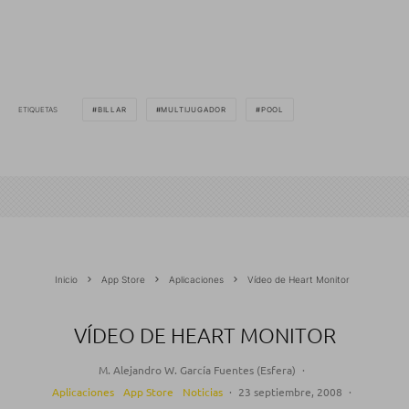
ETIQUETAS
BILLAR
MULTIJUGADOR
POOL
Inicio
App Store
Aplicaciones
Vídeo de Heart Monitor
VÍDEO DE HEART MONITOR
M. Alejandro W. García Fuentes (Esfera)
·
Aplicaciones
App Store
Noticias
·
23 septiembre, 2008
·