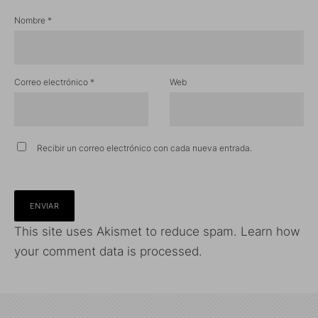
Nombre
*
Correo electrónico
*
Web
Recibir un correo electrónico con cada nueva entrada.
This site uses Akismet to reduce spam.
Learn how
your comment data is processed.