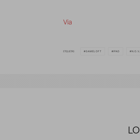
Via
ETIQUETAS
GAMELOFT
IPAD
N.O.V.
LO