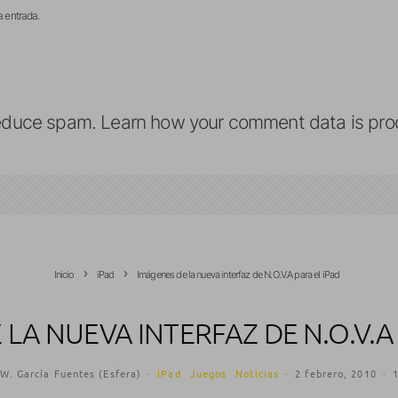
a entrada.
reduce spam.
Learn how your comment data is pro
Inicio
iPad
Imágenes de la nueva interfaz de N.O.V.A para el iPad
LA NUEVA INTERFAZ DE N.O.V.A
W. García Fuentes (Esfera)
·
iPad
Juegos
Noticias
·
2 febrero, 2010
·
1