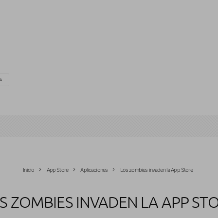
A.
Inicio
App Store
Aplicaciones
Los zombies invaden la App Store
S ZOMBIES INVADEN LA APP ST