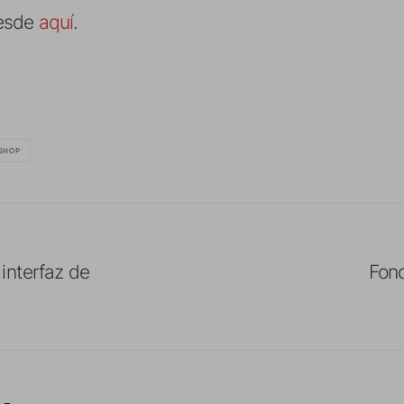
desde
aquí
.
SHOP
interfaz de
Fond