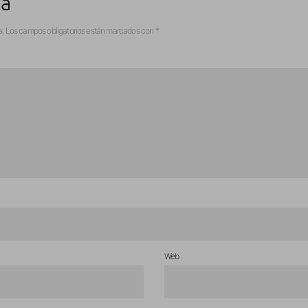
ta
a.
Los campos obligatorios están marcados con
*
Web