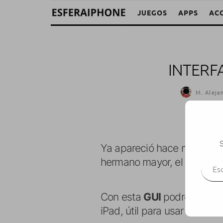
JUEGOS
APPS
AC
INTERF
M. Aleja
S
Ya apareció hace mucho t
Escr
hermano mayor, el iPad.
Con esta
GUI
podréis tener
iPad, útil para usar en moc