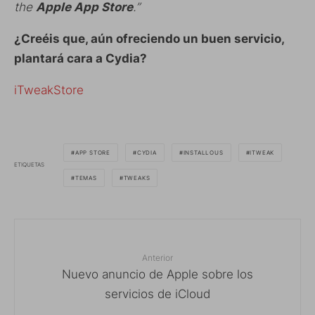
the
Apple App Store
.”
¿Creéis que, aún ofreciendo un buen servicio,
plantará cara a Cydia?
iTweakStore
APP STORE
CYDIA
INSTALLOUS
ITWEAK
ETIQUETAS
TEMAS
TWEAKS
Anterior
Nuevo anuncio de Apple sobre los
servicios de iCloud