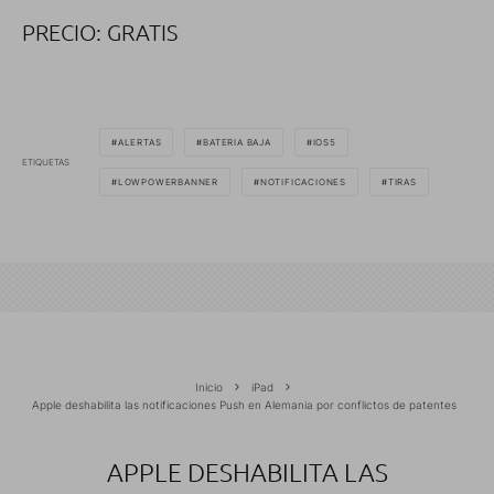
PRECIO: GRATIS
ALERTAS
BATERIA BAJA
IOS5
ETIQUETAS
LOWPOWERBANNER
NOTIFICACIONES
TIRAS
Inicio
iPad
Apple deshabilita las notificaciones Push en Alemania por conflictos de patentes
APPLE DESHABILITA LAS