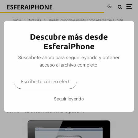
Inicio
Noticias
iTweak: disponible pronto como alternativa a Cydia
Descubre más desde
ITWEAK: DISPONIBLE PRONTO COMO
EsferaiPhone
ALTERNATIVA A CYDIA
Suscríbete ahora para seguir leyendo y obtener
Tomás
·
Noticias
Otros
·
27 febrero, 2012
·
1 Minuto de lectura
acceso al archivo completo.
Escribe tu correo electrónico…
SUSCRIBIRSE
iTweak
es un nuevo servicio web que estará
Seguir leyendo
disponible próximamente. Ellos mismos se definen
como
«la alternativa a Cydia»
.