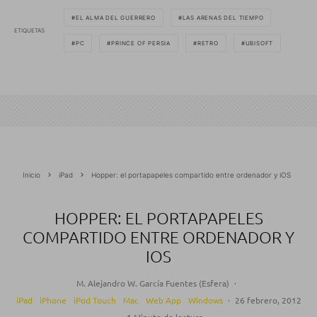
EL ALMA DEL GUERRERO
LAS ARENAS DEL TIEMPO
ETIQUETAS
PC
PRINCE OF PERSIA
RETRO
UBISOFT
Inicio
iPad
Hopper: el portapapeles compartido entre ordenador y iOS
HOPPER: EL PORTAPAPELES
COMPARTIDO ENTRE ORDENADOR Y
IOS
M. Alejandro W. García Fuentes (Esfera)
·
iPad
iPhone
iPod Touch
Mac
Web App
Windows
·
26 febrero, 2012