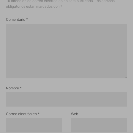
Tu dirección de correo electrónico no será publicada.
Los campos
obligatorios están marcados con
*
Comentario
*
Nombre
*
Correo electrónico
*
Web