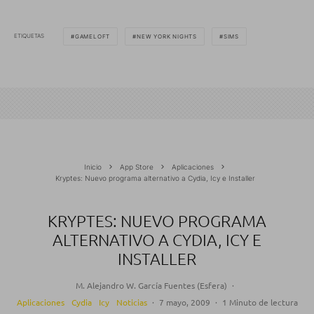
ETIQUETAS
GAMELOFT
NEW YORK NIGHTS
SIMS
Inicio
App Store
Aplicaciones
Kryptes: Nuevo programa alternativo a Cydia, Icy e Installer
KRYPTES: NUEVO PROGRAMA
ALTERNATIVO A CYDIA, ICY E
INSTALLER
M. Alejandro W. García Fuentes (Esfera)
·
Aplicaciones
Cydia
Icy
Noticias
·
7 mayo, 2009
·
1 Minuto de lectura