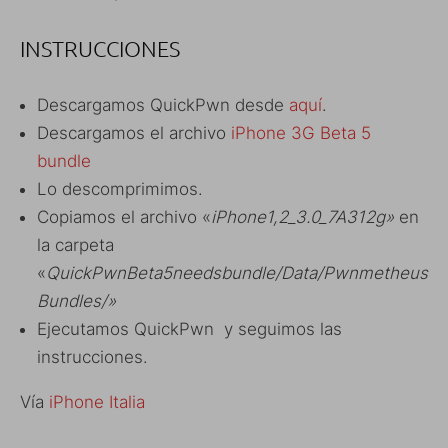
INSTRUCCIONES
Descargamos QuickPwn desde
aquí
.
Descargamos el archivo
iPhone 3G Beta 5
bundle
Lo descomprimimos.
Copiamos el archivo «
iPhone1,2_3.0_7A312g»
en
la carpeta
«
QuickPwnBeta5needsbundle/Data/Pwnmetheus
Bundles/»
Ejecutamos QuickPwn y seguimos las
instrucciones.
Vía
iPhone Italia