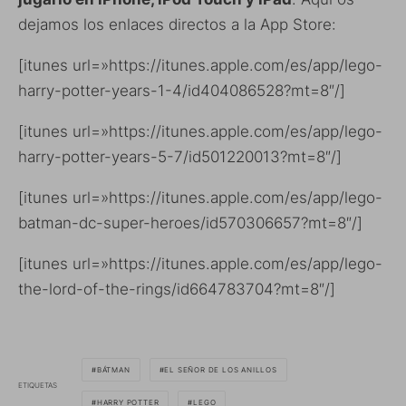
dejamos los enlaces directos a la App Store:
[itunes url=»https://itunes.apple.com/es/app/lego-
harry-potter-years-1-4/id404086528?mt=8″/]
[itunes url=»https://itunes.apple.com/es/app/lego-
harry-potter-years-5-7/id501220013?mt=8″/]
[itunes url=»https://itunes.apple.com/es/app/lego-
batman-dc-super-heroes/id570306657?mt=8″/]
[itunes url=»https://itunes.apple.com/es/app/lego-
the-lord-of-the-rings/id664783704?mt=8″/]
BÁTMAN
EL SEÑOR DE LOS ANILLOS
ETIQUETAS
HARRY POTTER
LEGO