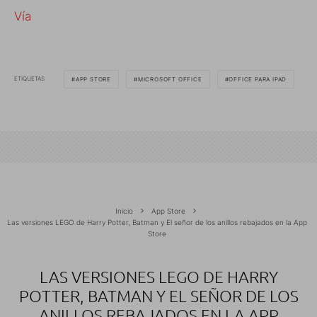
Vía
ETIQUETAS
APP STORE
MICROSOFT OFFICE
OFFICE PARA IPAD
Inicio
App Store
Las versiones LEGO de Harry Potter, Batman y El señor de los anillos rebajados en la App
Store
LAS VERSIONES LEGO DE HARRY
POTTER, BATMAN Y EL SEÑOR DE LOS
ANILLOS REBAJADOS EN LA APP