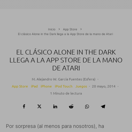
Inicio
App Store
El clásico Alone in the Dark llega a la App Store de la mano de Atari
EL CLÁSICO ALONE IN THE DARK
LLEGA A LA APP STORE DE LA MANO
DE ATARI
M. Alejandro W. García Fuentes (Esfera)
·
App Store
iPad
iPhone
iPod Touch
Juegos
·
20 mayo, 2014
·
1 Minuto de lectura
Por sorpresa (al menos para nosotros), ha