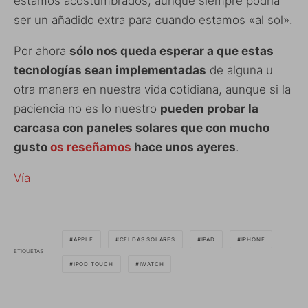
estamos acostumbrados, aunque siempre podría
ser un añadido extra para cuando estamos «al sol».
Por ahora
sólo nos queda esperar a que estas
tecnologías sean implementadas
de alguna u
otra manera en nuestra vida cotidiana, aunque si la
paciencia no es lo nuestro
pueden probar la
carcasa con paneles solares que con mucho
gusto
os reseñamos
hace unos ayeres
.
Vía
APPLE
CELDAS SOLARES
IPAD
IPHONE
ETIQUETAS
IPOD TOUCH
IWATCH