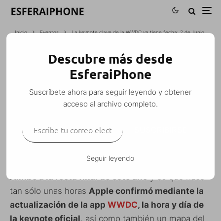
Inicio
Eventos
La keynote clave de la WWDC ya tiene fecha: 2 de Junio
Descubre más desde
LA KEYNOTE CLAVE DE LA WWDC YA
EsferaiPhone
TIENE FECHA: 2 DE JUNIO
Suscríbete ahora para seguir leyendo y obtener
Iván Fragoso
·
Eventos
Noticias
·
22 mayo, 2014
·
1 Minuto de lectura
acceso al archivo completo.
Escribe tu correo electrónico…
SUSCRIBIRSE
La
WWDC 2014
marcará la pauta en cuanto a
los
Seguir leyendo
nuevos dispositivos y software que veremos
rumbo a la recta final de este año
y es que hace
tan sólo unas horas
Apple confirmó mediante la
actualización de la app
WWDC
, la hora y día de
la keynote oficial
, así como también un mapa del