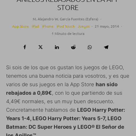
STORE
M. Alejandro W. García Fuentes (Esfera)
·
App Store
iPad
iPhone
iPod Touch
Juegos
·
21 mayo, 2014
·
1 Minuto de lectura
Si sois de los que os gustan los juegos de LEGO,
tenemos una buena noticia para vosotros, y es que
varios de sus juegos en la App Store
han sido
rebajados a 0,89€
, con lo que partiendo de sus
4,49€ normales, es un muy buen descuento.
Concretamente hablamos de
LEGO Harry Potter:
Years 1-4,
LEGO Harry Potter: Years 5-7
,
LEGO
Batman: DC Super Heroes
y
LEGO® El Señor de
los Anillos™
.