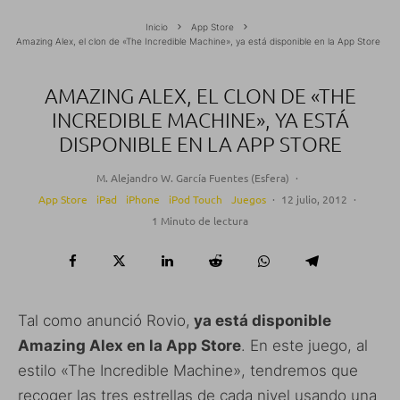
Inicio
App Store
Amazing Alex, el clon de «The Incredible Machine», ya está disponible en la App Store
AMAZING ALEX, EL CLON DE «THE
INCREDIBLE MACHINE», YA ESTÁ
DISPONIBLE EN LA APP STORE
M. Alejandro W. García Fuentes (Esfera)
·
App Store
iPad
iPhone
iPod Touch
Juegos
·
12 julio, 2012
·
1 Minuto de lectura
Tal como anunció Rovio,
ya está disponible
Amazing Alex en la App Store
. En este juego, al
estilo «The Incredible Machine», tendremos que
recoger las tres estrellas de cada nivel usando una