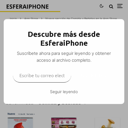
Inicio
App Store
Nueva sección de Comida y Bebidas en la App Store
Descubre más desde
NUEVA SECCIÓN DE COMIDA Y
EsferaiPhone
BEBIDAS EN LA APP STORE
Suscríbete ahora para seguir leyendo y obtener
Tomás
·
App Store
Noticias
·
13 julio, 2012
·
1 Minuto de lectura
acceso al archivo completo.
Escribe tu correo electrónico…
SUSCRIBIRSE
Apple ha añadido esta madrugada una nueva
Seguir leyendo
sección dentro de su tienda de aplicaciones,
denominada
«Comida y Bebidas»
.