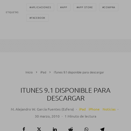
APLICACIONES
APP
APP STORE
COMPRA
ETIQUETAS
FACEBOOK
Inicio
iPad
iTunes 9.1 disponible para descargar
ITUNES 9.1 DISPONIBLE PARA
DESCARGAR
M. Alejandro W. García Fuentes (Esfera)
·
iPad
iPhone
Noticias
·
30 marzo, 2010
·
1 Minuto de lectura