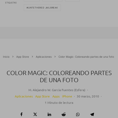
ETIQUETAS
UNTETHERED JAILBREAK
Inicio
App Store
Aplicaciones
Color Magic: Coloreando partes de una foto
COLOR MAGIC: COLOREANDO PARTES
DE UNA FOTO
M. Alejandro W. García Fuentes (Esfera)
·
Aplicaciones
App Store
Apps
iPhone
·
30 marzo, 2010
·
1 Minuto de lectura