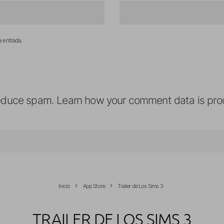
a entrada.
reduce spam.
Learn how your comment data is pro
Inicio
App Store
Trailer de Los Sims 3
TRAILER DE LOS SIMS 3