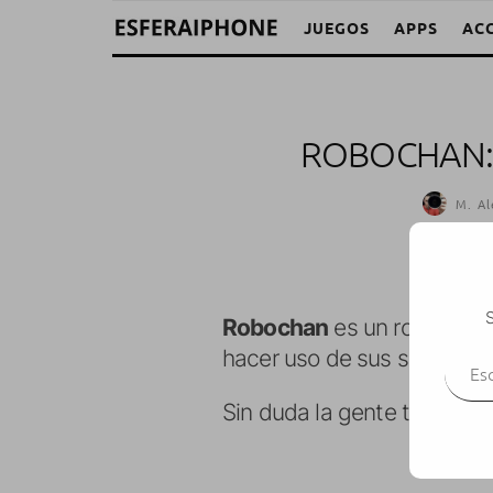
JUEGOS
APPS
AC
ROBOCHAN:
M. Al
S
Robochan
es un robot que 
Escr
hacer uso de sus sensores.
Sin duda la gente tiene mu