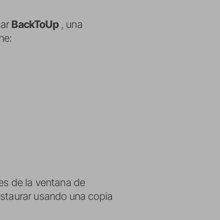
sar
BackToUp
, una
ne:
es de la ventana de
estaurar usando una copia