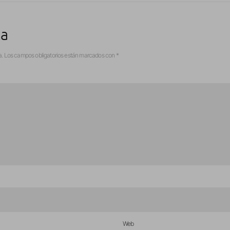
ta
a.
Los campos obligatorios están marcados con
*
Web