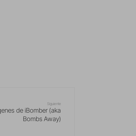
Siguiente
enes de iBomber (aka
Bombs Away)