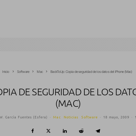
Inicio
Software
Mac
BackToUp: Copia de seguridad de los datos del iPhone (Mac)
PIA DE SEGURIDAD DE LOS DAT
(MAC)
W. García Fuentes (Esfera)
·
Mac
Noticias
Software
·
18 mayo, 2009
·