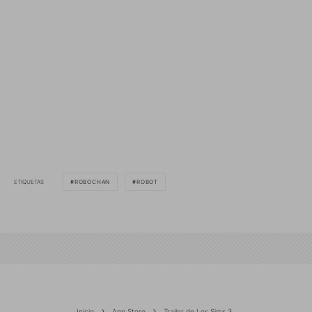
ETIQUETAS
ROBOCHAN
ROBOT
Inicio
App Store
Trailer de Los Sims 3