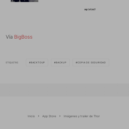
Vía
BigBoss
ETIQUETAS
BACKTOUP
BACKUP
COPIA DE SEGURIDAD
Inicio
App Store
Imágenes y trailer de Thor