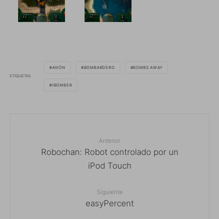
AVIÓN
BOMBARDERO
BOMBS AWAY
ETIQUETAS
IBOMBER
Anterior
Robochan: Robot controlado por un
iPod Touch
Siguiente
easyPercent