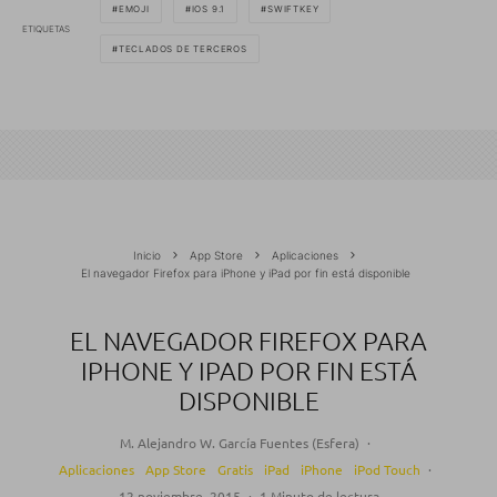
EMOJI
IOS 9.1
SWIFTKEY
ETIQUETAS
TECLADOS DE TERCEROS
Inicio
App Store
Aplicaciones
El navegador Firefox para iPhone y iPad por fin está disponible
EL NAVEGADOR FIREFOX PARA
IPHONE Y IPAD POR FIN ESTÁ
DISPONIBLE
M. Alejandro W. García Fuentes (Esfera)
·
Aplicaciones
App Store
Gratis
iPad
iPhone
iPod Touch
·
12 noviembre, 2015
·
1 Minuto de lectura