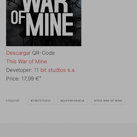
Descargar
QR-Code
‎This War of Mine
Developer:
11 bit studios s.a.
+
Price:
17,99 €
ETIQUETAS
11BITSTUDIO
SUPERVIVENCIA
THIS WAR OF MINE