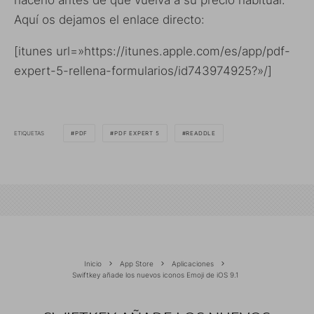
hacerlo antes de que vuelva a su precio habitual.
Aquí os dejamos el enlace directo:
[itunes url=»https://itunes.apple.com/es/app/pdf-
expert-5-rellena-formularios/id743974925?»/]
ETIQUETAS
PDF
PDF EXPERT 5
READDLE
Inicio
App Store
Aplicaciones
Swiftkey añade los nuevos iconos Emoji de iOS 9.1