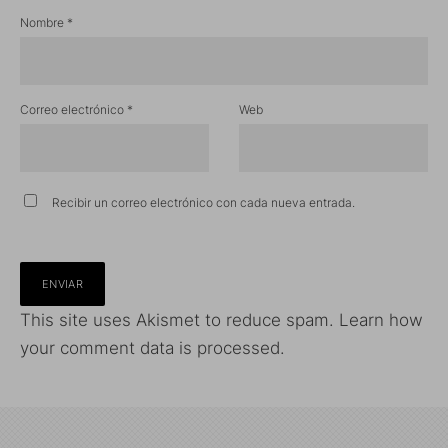
Nombre
*
Correo electrónico
*
Web
Recibir un correo electrónico con cada nueva entrada.
This site uses Akismet to reduce spam.
Learn how
your comment data is processed.