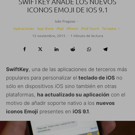
SWIFTKEY AÑADE LOS NUEVOS
ICONOS EMOJI DE IOS 9.1
Iván Fragoso
·
Aplicaciones
App Store
iPad
iPhone
iPod Touch
Teclados
·
12 noviembre, 2015
·
1 Minuto de lectura
SwiftKey
, una de las aplicaciones de terceros más
populares
para personalizar el
teclado de iOS
no
sólo en dispositivos iOS sino también en otras
plataformas,
ha actualizado su aplicación
con el
motivo de añadir soporte nativo a los
nuevos
iconos Emoji
presentes en
iOS 9.1
.