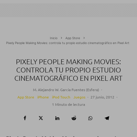
Inicio
App Store
Pixely People Making Movies: controla tu propio estudio cinematográfico en Pixel Art
PIXELY PEOPLE MAKING MOVIES:
CONTROLA TU PROPIO ESTUDIO
CINEMATOGRÁFICO EN PIXEL ART
M. Alejandro W. García Fuentes (Esfera)
·
App Store
iPhone
iPod Touch
Juegos
·
27 junio, 2012
·
1 Minuto de lectura