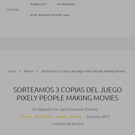
GAMELOFT
SPIDERMAN
ETIQUETAS
THE AMAZING SPIDER-MAN
Inicio
iPhone
Sorteamos 3 copias del juego Pixely People Making Movies
SORTEAMOS 3 COPIAS DEL JUEGO
PIXELY PEOPLE MAKING MOVIES
M. Alejandro W. García Fuentes (Esfera)
·
iPhone
iPod Touch
Juegos
Sorteo
·
28 junio, 2012
·
1 Minuto de lectura