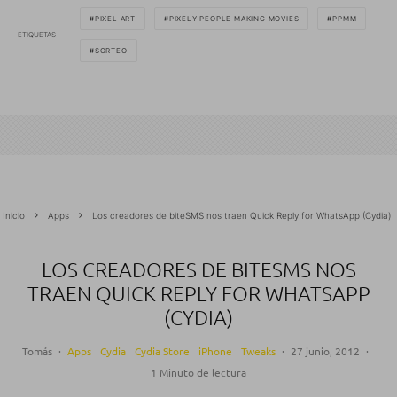
PIXEL ART
PIXELY PEOPLE MAKING MOVIES
PPMM
ETIQUETAS
SORTEO
Inicio
Apps
Los creadores de biteSMS nos traen Quick Reply for WhatsApp (Cydia)
LOS CREADORES DE BITESMS NOS
TRAEN QUICK REPLY FOR WHATSAPP
(CYDIA)
Tomás
·
Apps
Cydia
Cydia Store
iPhone
Tweaks
·
27 junio, 2012
·
1 Minuto de lectura