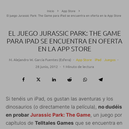
Inicio
App Store
El juego Jurassic Park: The Game para iPad se encuentra en oferta en la App Store
EL JUEGO JURASSIC PARK: THE GAME
PARA IPAD SE ENCUENTRA EN OFERTA
EN LA APP STORE
M. Alejandro W. García Fuentes (Esfera)
·
App Store
iPad
Juegos
·
28 junio, 2012
·
1 Minuto de lectura
Si tenéis un iPad, os gustan las aventuras y los
dinosaurios (o directamente la película),
no dudéis
en probar
Jurassic Park: The Game
, un juego por
capítulos de
Telltales Games
que se encuentra en