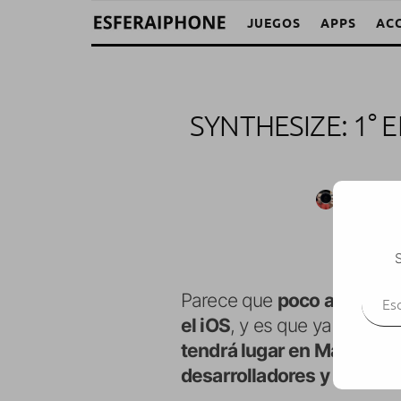
JUEGOS
APPS
AC
SYNTHESIZE: 1°
M. Alejand
S
Escr
Parece que
poco a poco s
el iOS
, y es que ya dispo
tendrá lugar en Málaga
, 
desarrolladores y creativo