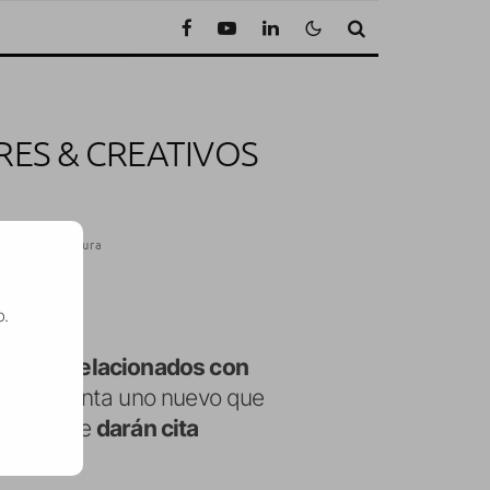
RES & CREATIVOS
inuto de lectura
o.
ventos relacionados con
SE
se presenta uno nuevo que
 donde se
darán cita