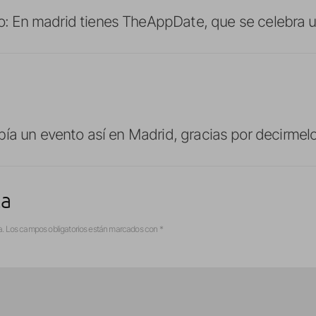
o: En madrid tienes TheAppDate, que se celebra u
ía un evento así en Madrid, gracias por decirmelo
ta
a.
Los campos obligatorios están marcados con
*