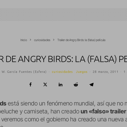
Inicio
curiosidades
Trailer de Angry Birds: la (falsa) película
R DE ANGRY BIRDS: LA (FALSA) P
 W. García Fuentes (Esfera)
·
curiosidades
Juegos
·
28 marzo, 2011
·
1
rds
está siendo un fenómeno mundial, así que no me
 peluche y camiseta, han creado
un «falso» trailer
 veremos como el gobierno ha creado una nueva a