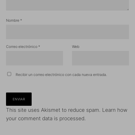
Nombre
*
Correo electrónico
*
Web
Recibir un correo electrónico con cada nueva entrada.
This site uses Akismet to reduce spam.
Learn how
your comment data is processed.