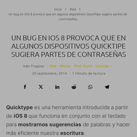
Inicio
iPad
Un bug en iOS 8 provoca que en algunos dispositivos QuickTipe sugiera partes de
contraseñas
UN BUG EN IOS 8 PROVOCA QUE EN
ALGUNOS DISPOSITIVOS QUICKTIPE
SUGIERA PARTES DE CONTRASEÑAS
Iván Fragoso
·
iPad
iPhone
iPod Touch
Noticias
·
30 septiembre, 2014
·
1 Minuto de lectura
Quicktype
es una herramienta introducida a partir
de
iOS 8
que funciona en conjunto con el teclado
para
mostrarnos sugerencias
de palabras y hacer
más eficiente nuestra
escritura
.