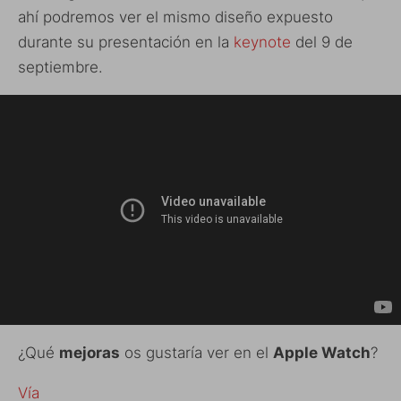
ahí podremos ver el mismo diseño expuesto
durante su presentación en la
keynote
del 9 de
septiembre.
¿Qué
mejoras
os gustaría ver en el
Apple Watch
?
Vía