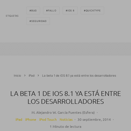
BUG
FALLO
IOS 8
QUICKTYPE
ETIQUETAS
SEGURIDAD
Inicio
iPad
La beta 1 de iOS 8.1 ya está entre los desarrolladores
LA BETA 1 DE IOS 8.1 YA ESTÁ ENTRE
LOS DESARROLLADORES
M. Alejandro W. García Fuentes (Esfera)
·
iPad
iPhone
iPod Touch
Noticias
·
30 septiembre, 2014
·
1 Minuto de lectura