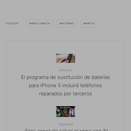
ETIQUETAS
APPLE WATCH
INTERFAZ
WATCH
Anterior
El programa de sustitución de baterías
para iPhone 5 incluirá teléfonos
reparados por terceros
Siguiente
¿Eres capaz de salvar el reino con ‘El