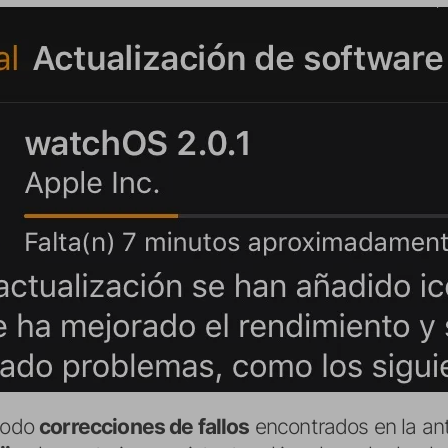
 todo
correcciones
de fallos
encontrados en la ant