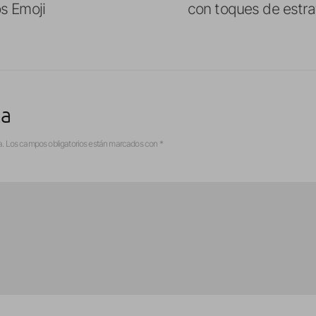
s Emoji
con toques de estra
ta
a.
Los campos obligatorios están marcados con
*