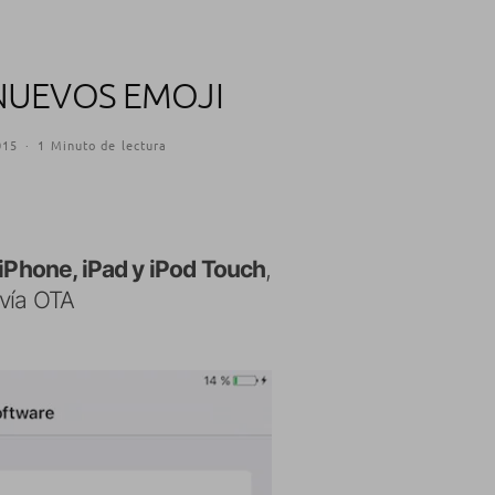
 NUEVOS EMOJI
015
·
1 Minuto de lectura
a iPhone, iPad y iPod Touch
,
 vía OTA