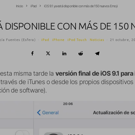
Inicio
iPad
iOS 9.1 ya está disponible con más de 150 nuevos Emoji
STÁ DISPONIBLE CON MÁS DE 150
cía Fuentes (Esfera)
·
iPad
iPhone
iPod Touch
Noticias
·
21 octubre, 2
 esta misma tarde la
versión final de iOS 9.1 par
través de iTunes o desde los propios dispositivos
ción de software).