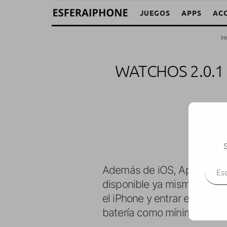
JUEGOS
APPS
AC
Ini
WATCHOS 2.0.1
S
Escr
Además de iOS, Apple tamb
disponible ya mismo
Watch
el iPhone y entrar en Gener
batería como mínimo y esta