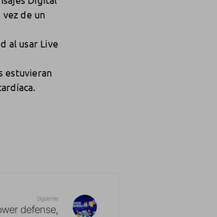
 vez de un
 al usar Live
s estuvieran
cardíaca.
Siguiente
tower defense,