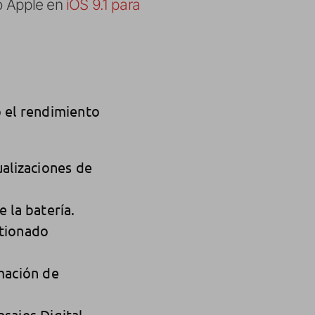
ho Apple en
iOS 9.1 para
o el rendimiento
alizaciones de
 la batería.
stionado
mación de
sajes Digital