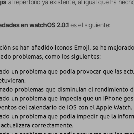
jis
al repertorio ya existente, al igual que ha hec
edades en watchOS 2.0.1
es el siguiente:
ación se han añadido iconos Emoji, se ha mejorad
nado problemas, como los siguientes:
nado un problema que podía provocar que las actu
etuvieran.
nado problemas que disminuían el rendimiento de
nado un problema que impedía que un iPhone ge
ventos del calendario de iOS con el Apple Watch.
nado un problema que podía impedir que la infor
e actualizara correctamente.
nado un problema que podía provocar que los men