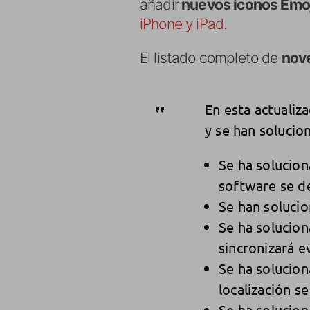
añadir
nuevos iconos Emo
iPhone y iPad.
El listado completo de
nov
En esta actualiz
y se han solucio
Se ha solucio
software se d
Se han solucio
Se ha solucio
sincronizará e
Se ha solucio
localización s
Se ha solucio