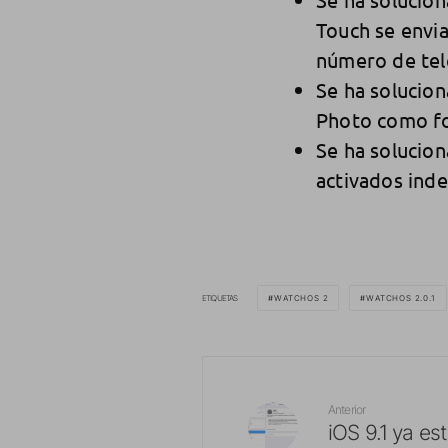
Touch se envia
número de tel
Se ha solucion
Photo como fon
Se ha solucio
activados inde
ETIQUETAS
WATCHOS 2
WATCHOS 2.0.1
Anterior
iOS 9.1 ya es