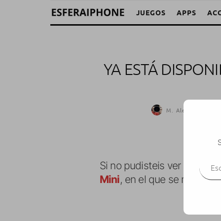
JUEGOS
APPS
AC
YA ESTÁ DISPONI
M. Alejandro W. Ga
S
Escr
Si no pudisteis ver la keyno
Mini
, en el que se muestra