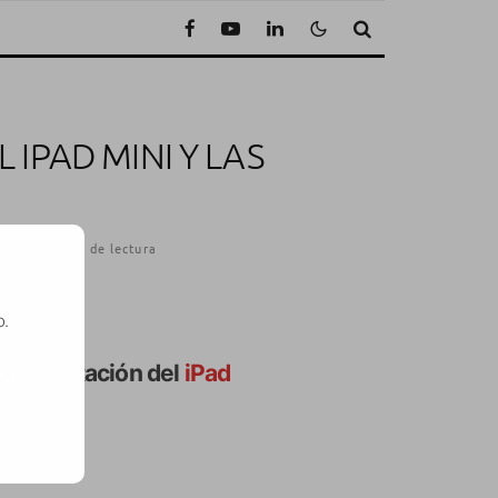
 IPAD MINI Y LAS
2
·
1 Minuto de lectura
o.
 presentación del
iPad
SE