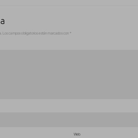
ta
a.
Los campos obligatorios están marcados con
*
Web