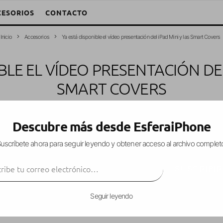
CESORIOS
CONTACTO
Inicio
Accesorios
Ya está disponible el vídeo presentación del iPad Mini y las Smart Covers
BLE EL VÍDEO PRESENTACIÓN DEL
SMART COVERS
rcía Fuentes (Esfera)
·
Accesorios
iPad Mini
Noticias
·
24 octubre, 201
Descubre más desde EsferaiPhone
uscríbete ahora para seguir leyendo y obtener acceso al archivo complet
ibe tu correo electrónico…
te de ayer, es posible que no hayáis visto el
vídeo
SUSCRIBIR
n todas sus bondades y características.
Seguir leyendo