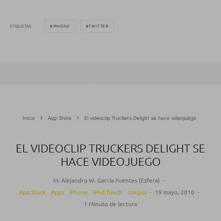
ETIQUETAS
IPHONE
TWITTER
Inicio
App Store
El videoclip Truckers Delight se hace videojuego
EL VIDEOCLIP TRUCKERS DELIGHT SE
HACE VIDEOJUEGO
M. Alejandro W. García Fuentes (Esfera)
·
App Store
Apps
iPhone
iPod Touch
Juegos
·
19 mayo, 2010
·
1 Minuto de lectura