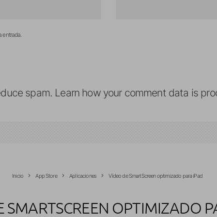
a entrada.
reduce spam.
Learn how your comment data is pro
Inicio
App Store
Aplicaciones
Vídeo de SmartScreen optimizado para iPad
E SMARTSCREEN OPTIMIZADO P