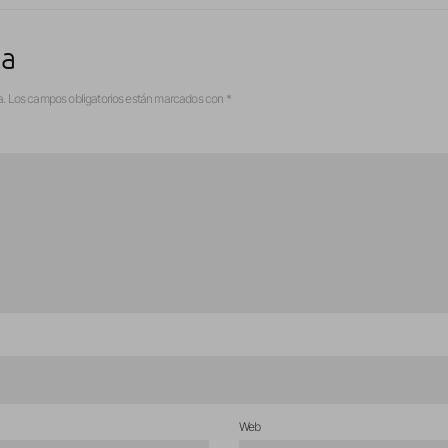
ta
a.
Los campos obligatorios están marcados con
*
Web