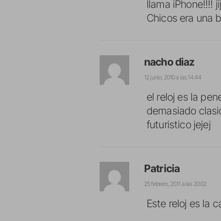
llama iPhone!!!! jiji
Chicos era una b
nacho diaz
12 junio, 2010 a las 14:44
el reloj es la pe
demasiado clasic
futuristico jejej
Patricia
25 febrero, 2011 a las 20:02
Este reloj es la 