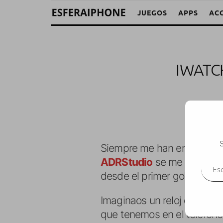
JUEGOS
APPS
AC
IWATC
S
Siempre me han encantado l
Escr
ADRStudio
se me ha hecho
desde el primer golpe de vi
Imaginaos un reloj capaz 
que tenemos en el teléfono.