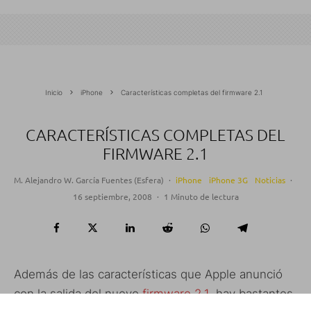
Inicio
iPhone
Características completas del firmware 2.1
CARACTERÍSTICAS COMPLETAS DEL
FIRMWARE 2.1
M. Alejandro W. García Fuentes (Esfera)
·
iPhone
iPhone 3G
Noticias
·
16 septiembre, 2008
·
1 Minuto de lectura
Además de las características que Apple anunció
con la salida del nuevo
firmware 2.1
, hay bastantes