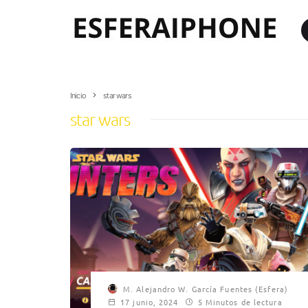
Inicio
star wars
star wars
M. Alejandro W. García Fuentes (Esfera)
17 junio, 2024
5 Minutos de lectura