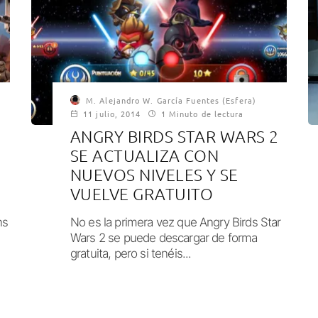
M. Alejandro W. García Fuentes (Esfera)
11 julio, 2014
1 Minuto de lectura
ANGRY BIRDS STAR WARS 2
SE ACTUALIZA CON
NUEVOS NIVELES Y SE
VUELVE GRATUITO
ns
No es la primera vez que Angry Birds Star
Wars 2 se puede descargar de forma
gratuita, pero si tenéis...