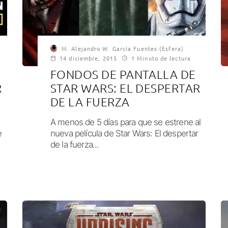
M. Alejandro W. García Fuentes (Esfera)
14 diciembre, 2015
1 Minuto de lectura
FONDOS DE PANTALLA DE
R
STAR WARS: EL DESPERTAR
DE LA FUERZA
A menos de 5 días para que se estrene al
e
nueva película de Star Wars: El despertar
de la fuerza...