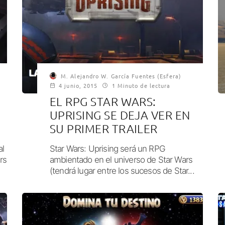
M. Alejandro W. García Fuentes (Esfera)
4 junio, 2015
1 Minuto de lectura
EL RPG STAR WARS:
UPRISING SE DEJA VER EN
SU PRIMER TRAILER
l
Star Wars: Uprising será un RPG
rs
ambientado en el universo de Star Wars
(tendrá lugar entre los sucesos de Star...