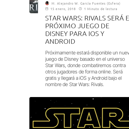
M. Alejandro W. García Fuentes (Esfera)
15 enero, 2018
1 Minuto de lectura
STAR WARS: RIVALS SERÁ 
PRÓXIMO JUEGO DE
DISNEY PARA IOS Y
ANDROID
Próximamente estará disponible un nue
juego de Disney basado en el universo
Star Wars, donde combatiremos contra
otros jugadores de forma online. Será
gratis y llegará a iOS y Android bajo el
nombre de Star Wars: Rivals.