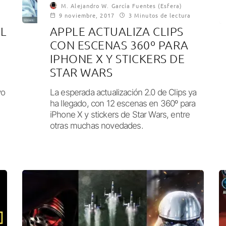
M. Alejandro W. García Fuentes (Esfera)
9 noviembre, 2017
3 Minutos de lectura
EL
APPLE ACTUALIZA CLIPS
CON ESCENAS 360º PARA
IPHONE X Y STICKERS DE
STAR WARS
vo
La esperada actualización 2.0 de Clips ya
ha llegado, con 12 escenas en 360º para
iPhone X y stickers de Star Wars, entre
otras muchas novedades.