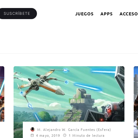
JUEGOS
APPS
ACCESO
SUSCRÍBETE
M. Alejandro W. García Fuentes (Esfera)
4 mayo, 2019
1 Minuto de lectura