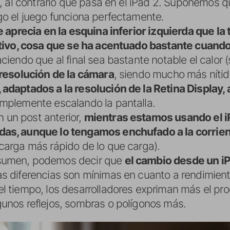
ez, al contrario que pasa en el iPad 2. Suponemos 
go el juego funciona perfectamente.
e aprecia en la esquina inferior izquierda que l
sitivo, cosa que se ha acentuado bastante cuan
aciendo que al final sea bastante notable el calor (
 resolución de la cámara
, siendo mucho más nítid
 adaptados a la resolución de la Retina Display
simplemente escalando la pantalla.
un post anterior,
mientras estamos usando el i
as, aunque lo tengamos enchufado a la corrien
carga más rápido de lo que carga).
sumen, podemos decir que
el cambio desde un iP
las diferencias son mínimas en cuanto a rendimie
l tiempo, los desarrolladores expriman más el pr
unos reflejos, sombras o polígonos más.