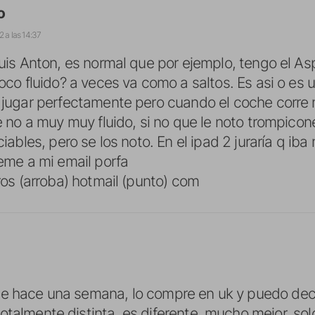
o
2 a las 14:37
uis Anton, es normal que por ejemplo, tengo el Aspa
oco fluido? a veces va como a saltos. Es asi o es 
jugar perfectamente pero cuando el coche corre
e no a muy muy fluido, si no que le noto trompicone
iables, pero se los noto. En el ipad 2 juraría q iba
eme a mi email porfa
ros (arroba) hotmail (punto) com
e hace una semana, lo compre en uk y puedo deci
otalmente distinta, es diferente, mucho mejor, so