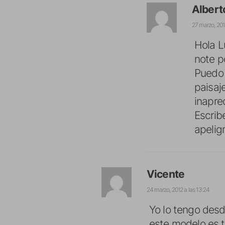
Albert
27 marzo, 201
Hola L
note p
Puedo 
paisaj
inaprec
Escrib
apelig
Vicente
24 marzo, 2012 a las 13:24
Yo lo tengo desd
este modelo es t