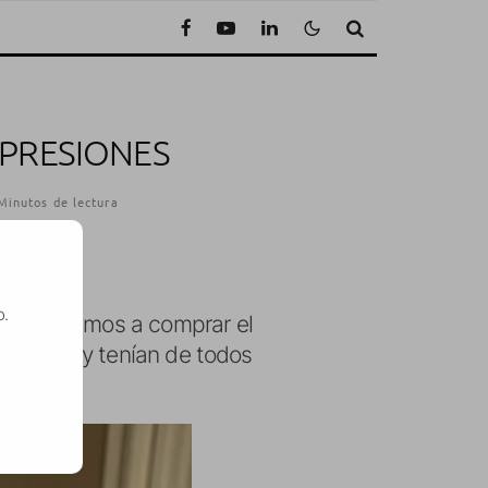
MPRESIONES
Minutos de lectura
o.
cola, fuimos a comprar el
bía nadie y tenían de todos
SE
+ 4G.