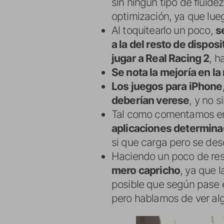
sin ningún tipo de fluid
optimización, ya que lue
Al toquitearlo un poco,
s
a la del resto de dispo
jugar a Real Racing 2
, h
Se nota la mejoría en la
Los juegos para iPhone,
deberían verese
, y no 
Tal como comentamos en 
aplicaciones determinad
si que carga pero se des
Haciendo un poco de re
mero capricho
, ya que 
posible que según pase e
pero hablamos de ver alg