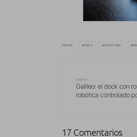
ETIQUETAS
IPAD 3
NUEVO IPAD
PR
Anterior
Galileo: el dock con r
robótica controlado p
17 Comentarios