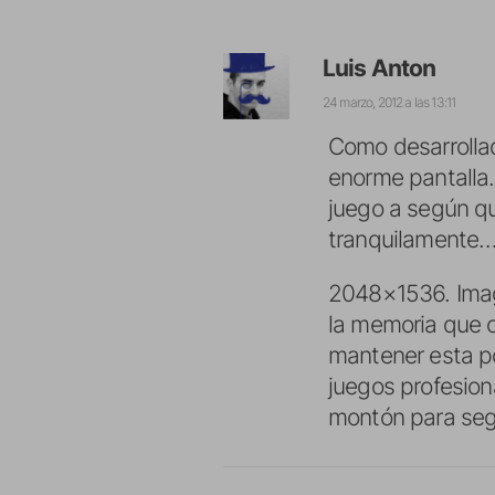
Luis Anton
24 marzo, 2012 a las 13:11
Como desarrollad
enorme pantalla.
juego a según q
tranquilamente
2048×1536. Imag
la memoria que o
mantener esta po
juegos profesio
montón para seg