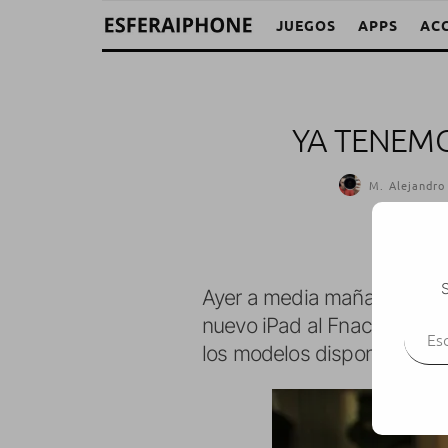
JUEGOS
APPS
AC
YA TENEMO
M. Alejandro
S
Ayer a media mañana, aún c
Escr
nuevo iPad al Fnac del Tria
los modelos disponibles, a