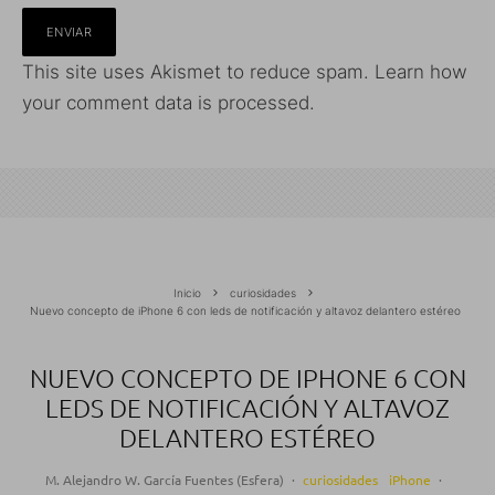
This site uses Akismet to reduce spam.
Learn how
your comment data is processed.
Inicio
curiosidades
Nuevo concepto de iPhone 6 con leds de notificación y altavoz delantero estéreo
NUEVO CONCEPTO DE IPHONE 6 CON
LEDS DE NOTIFICACIÓN Y ALTAVOZ
DELANTERO ESTÉREO
M. Alejandro W. García Fuentes (Esfera)
·
curiosidades
iPhone
·