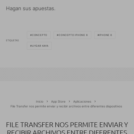
Hagan sus apuestas.
CONCEPTO
CONCEPTO IPHONE 6
IPHONE 6
ETIQUETAS
UYGAR KAYA
Inicio
App Store
Aplicaciones
File Transfer nos permite enviar y recibir archivos entre diferentes dispositivos
FILE TRANSFER NOS PERMITE ENVIAR Y
RECIBIR ARCHIVOS ENTRE DIFERENTES