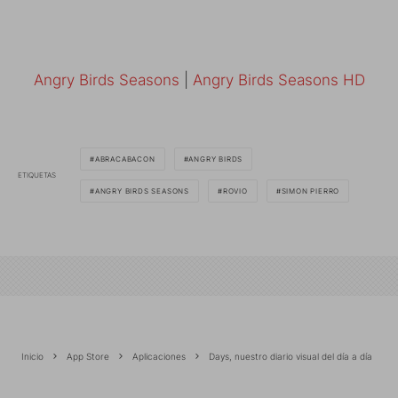
Angry Birds Seasons
|
Angry Birds Seasons HD
ABRACABACON
ANGRY BIRDS
ETIQUETAS
ANGRY BIRDS SEASONS
ROVIO
SIMON PIERRO
Inicio
App Store
Aplicaciones
Days, nuestro diario visual del día a día