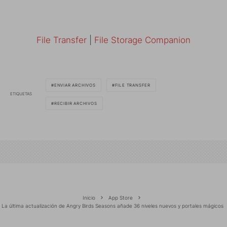
File Transfer
|
File Storage Companion
ENVIAR ARCHIVOS
FILE TRANSFER
ETIQUETAS
RECIBIR ARCHIVOS
Inicio
App Store
La última actualización de Angry Birds Seasons añade 36 niveles nuevos y portales mágicos