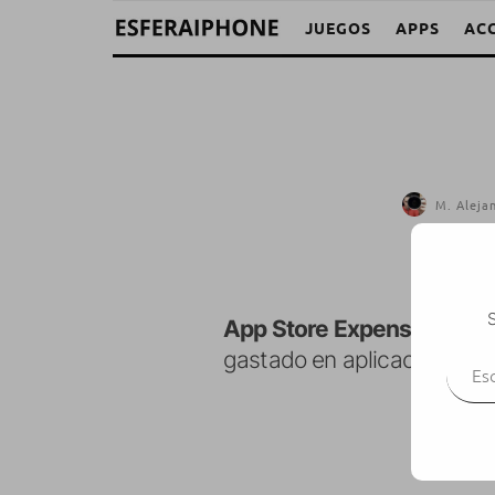
JUEGOS
APPS
AC
M. Aleja
S
App Store Expense Monit
Escr
gastado en aplicaciones de