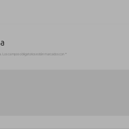
ta
a.
Los campos obligatorios están marcados con
*