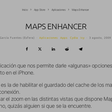
Inicio
App Store
Aplicaciones
Maps Enhancer
MAPS ENHANCER
García Fuentes (Esfera)
·
Aplicaciones
Apps
Cydia
Icy
·
3 agosto, 2009
icación que nos permite darle «algunas» opciones e
o en el iPhone.
 es la de habilitar el guardado del cache de los 
conexión.
itar el zoom en las distintas vistas que dispone 
no, quizás alguien si que se la encuentre.