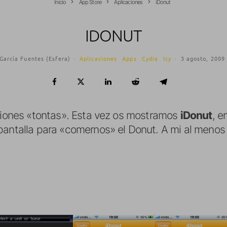
Inicio
App Store
Aplicaciones
iDonut
IDONUT
García Fuentes (Esfera)
·
Aplicaciones
Apps
Cydia
Icy
·
3 agosto, 2009
aciones «tontas». Esta vez os mostramos
iDonut
, e
pantalla para «comernos» el Donut. A mi al meno