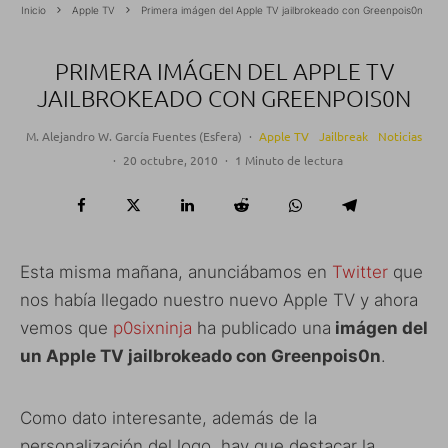
Inicio
Apple TV
Primera imágen del Apple TV jailbrokeado con Greenpois0n
PRIMERA IMÁGEN DEL APPLE TV
JAILBROKEADO CON GREENPOIS0N
M. Alejandro W. García Fuentes (Esfera)
·
Apple TV
Jailbreak
Noticias
·
20 octubre, 2010
·
1 Minuto de lectura
Esta misma mañana, anunciábamos en
Twitter
que
nos había llegado nuestro nuevo Apple TV y ahora
vemos que
p0sixninja
ha publicado una
imágen del
un Apple TV jailbrokeado con Greenpois0n
.
Como dato interesante, además de la
personalización del logo, hay que destacar la