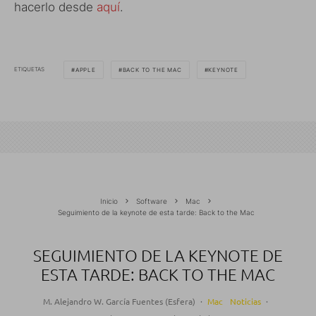
hacerlo desde
aquí
.
ETIQUETAS
APPLE
BACK TO THE MAC
KEYNOTE
Inicio
Software
Mac
Seguimiento de la keynote de esta tarde: Back to the Mac
SEGUIMIENTO DE LA KEYNOTE DE
ESTA TARDE: BACK TO THE MAC
M. Alejandro W. García Fuentes (Esfera)
·
Mac
Noticias
·