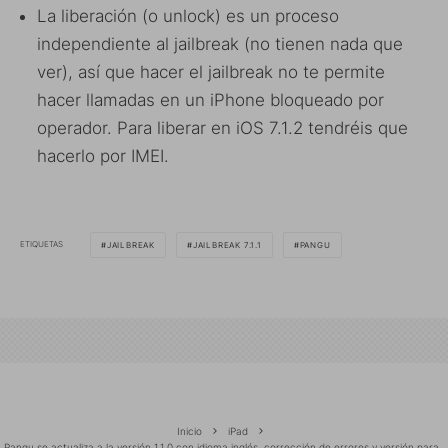
La liberación (o unlock) es un proceso
independiente al jailbreak (no tienen nada que
ver), así que hacer el jailbreak no te permite
hacer llamadas en un iPhone bloqueado por
operador. Para liberar en iOS 7.1.2 tendréis que
hacerlo por IMEI.
ETIQUETAS
JAILBREAK
JAILBREAK 7.1.1
PANGU
Inicio
iPad
Pangu se actualiza a la versión 1.1.0 con idioma inglés, corrección de errores y versión para