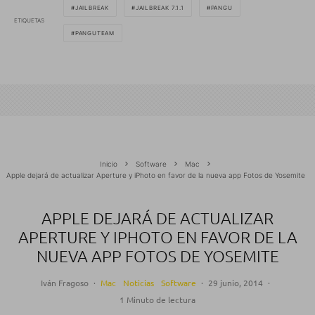
JAILBREAK
JAILBREAK 7.1.1
PANGU
ETIQUETAS
PANGUTEAM
Inicio
Software
Mac
Apple dejará de actualizar Aperture y iPhoto en favor de la nueva app Fotos de Yosemite
APPLE DEJARÁ DE ACTUALIZAR
APERTURE Y IPHOTO EN FAVOR DE LA
NUEVA APP FOTOS DE YOSEMITE
Iván Fragoso
·
Mac
Noticias
Software
·
29 junio, 2014
·
1 Minuto de lectura