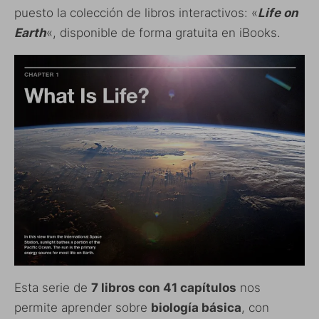
puesto la colección de libros interactivos: «
Life on
Earth
«, disponible de forma gratuita en iBooks.
Esta serie de
7 libros con 41 capítulos
nos
permite aprender sobre
biología básica
, con