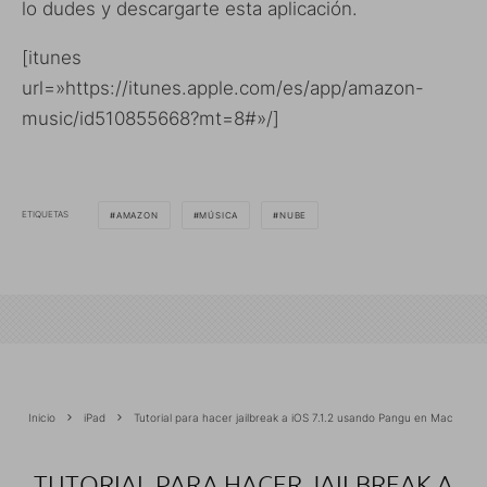
lo dudes y descargarte esta aplicación.
[itunes
url=»https://itunes.apple.com/es/app/amazon-
music/id510855668?mt=8#»/]
ETIQUETAS
AMAZON
MÚSICA
NUBE
Inicio
iPad
Tutorial para hacer jailbreak a iOS 7.1.2 usando Pangu en Mac
TUTORIAL PARA HACER JAILBREAK A