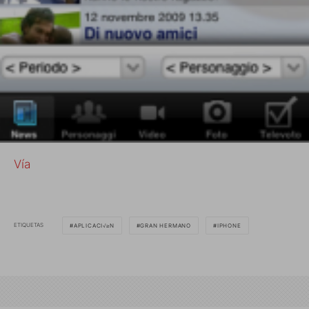
Vía
ETIQUETAS
APLICACI√≥N
GRAN HERMANO
IPHONE