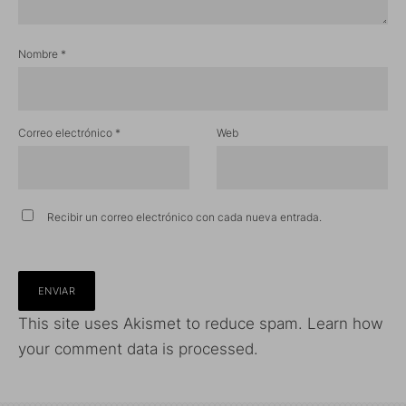
Nombre
*
Correo electrónico
*
Web
Recibir un correo electrónico con cada nueva entrada.
This site uses Akismet to reduce spam.
Learn how
your comment data is processed.