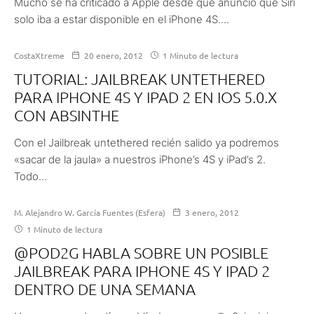
Mucho se ha criticado a Apple desde que anunció que Siri
solo iba a estar disponible en el iPhone 4S....
CostaXtreme
20 enero, 2012
1 Minuto de lectura
TUTORIAL: JAILBREAK UNTETHERED
PARA IPHONE 4S Y IPAD 2 EN IOS 5.0.X
CON ABSINTHE
Con el Jailbreak untethered recién salido ya podremos
«sacar de la jaula» a nuestros iPhone’s 4S y iPad’s 2.
Todo...
M. Alejandro W. García Fuentes (Esfera)
3 enero, 2012
1 Minuto de lectura
@POD2G HABLA SOBRE UN POSIBLE
JAILBREAK PARA IPHONE 4S Y IPAD 2
DENTRO DE UNA SEMANA