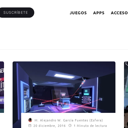
JUEGOS
APPS
ACCESO
SUSCRÍBETE
M. Alejandro W. García Fuentes (Esfera)
20 diciembre, 2016
1 Minuto de lectura