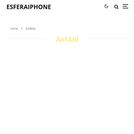
Inicio
AirMail
AirMail