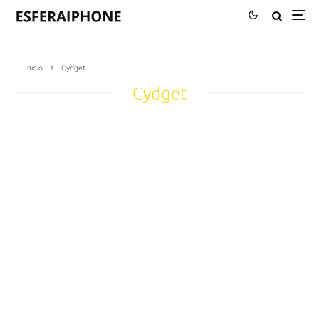
Inicio
Cydget
Cydget